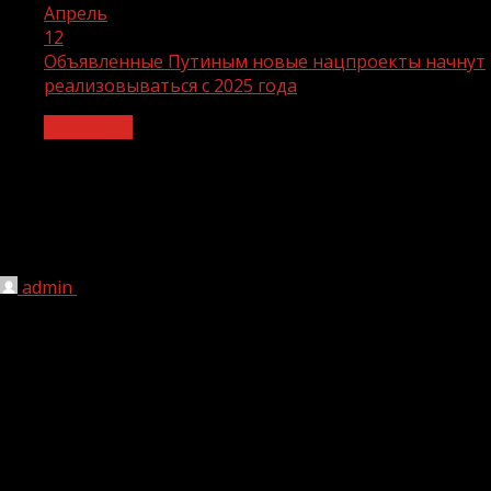
Апрель
12
Объявленные Путиным новые нацпроекты начнут
реализовываться с 2025 года
Общество
Объявленные Путиным новые
нацпроекты начнут реализовываться
с 2025 года
admin
12.04.2024
1 мин чтения
136
Новые национальные проекты, названные
президентом Владимиром Путиным в послании, начнут
реализовываться с 1 января 2025 года, за исключением
нацпроекта «Молодежь России», реализацию которого
планируется начать уже в 2024 году, сообщила