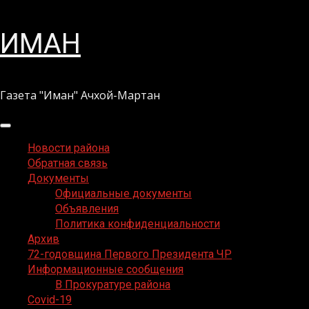
Перейти
ИМАН
к
содержимому
Газета "Иман" Ачхой-Мартан
Основное
меню
Новости района
Обратная связь
Документы
Официальные документы
Объявления
Политика конфиденциальности
Архив
72-годовщина Первого Президента ЧР
Информационные сообщения
В Прокуратуре района
Covid-19