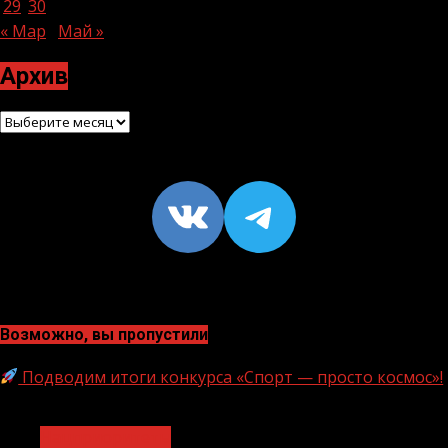
29
30
« Мар
Май »
Архив
Архив
VK
https://t
Возможно, вы пропустили
Подводим итоги конкурса «Спорт — просто космос»!
1 мин чтения
Нацприоритеты