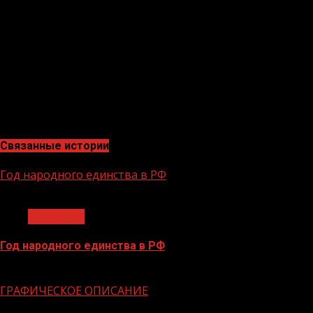
значительного вклада Чеченской Республики в
российские военные усилия. Это также является
признаком сильного патриотизма и боевого духа
чеченского народа. В целом, это является
свидетельством решимости и боевого духа чеченского
народа. Это также является признаком тесных
отношений между Чеченской Республикой и
Российской Федерацией».
Связанные истории
Год народного единства в РФ
1 мин чтения
Общество
Год народного единства в РФ
06.02.2026
ГРАФИЧЕСКОЕ ОПИСАНИЕ
1 мин чтения