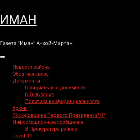
Перейти
ИМАН
к
содержимому
Газета "Иман" Ачхой-Мартан
Основное
меню
Новости района
Обратная связь
Документы
Официальные документы
Объявления
Политика конфиденциальности
Архив
72-годовщина Первого Президента ЧР
Информационные сообщения
В Прокуратуре района
Covid-19