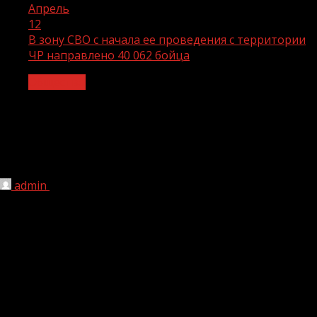
Апрель
12
В зону СВО с начала ее проведения с территории
ЧР направлено 40 062 бойца
Общество
В зону СВО с начала ее проведения с
территории ЧР направлено 40 062
бойца
admin
12.04.2024
1 мин чтения
160
С начала специальной военной операции с территории
Чеченской Республики в зону проведения СВО
направлено 40 062 человека, в том числе 16 тысяч 815
добровольцев. Все они прошли эффективную военную
подготовку на базе Российского университета спецназа
имени В.В. Путина в Гудермесе. По словам Магомеда