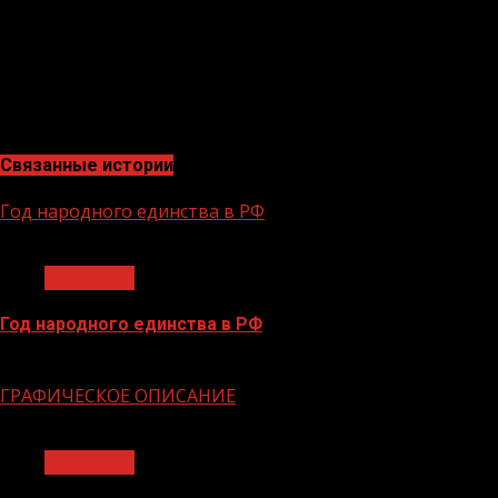
Грозном, социальные координаторы также работают в
муниципалитетах – подопечные могут обратиться за
помощью по месту жительства.
Адрес филиала в Грозном: проезд Ханкальский, д. 9а.
Телефон: 8 (928) 749 36 39
Связанные истории
Год народного единства в РФ
1 мин чтения
Общество
Год народного единства в РФ
06.02.2026
ГРАФИЧЕСКОЕ ОПИСАНИЕ
1 мин чтения
Общество