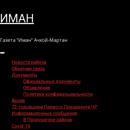
Перейти
ИМАН
к
содержимому
Газета "Иман" Ачхой-Мартан
Основное
меню
Новости района
Обратная связь
Документы
Официальные документы
Объявления
Политика конфиденциальности
Архив
72-годовщина Первого Президента ЧР
Информационные сообщения
В Прокуратуре района
Covid-19