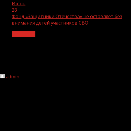
Июнь
28
Фонд «Защитники Отечества» не оставляет без
внимания детей участников СВО
Общество
Фонд «Защитники Отечества» не
оставляет без внимания детей
участников СВО
admin
28.06.2024
1 мин чтения
166
Чеченский филиал фонда «Защитники Отечества»
предоставил возможность дочерям участников СВО
принять участие в проекте «Турпалхойн мехкарий»
(Дочери героев), организованном Республиканским
общественным движением «Турпалхой» в целях
сохранения и популяризации национально-культурных