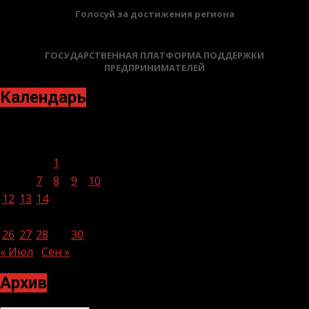
Голосуй за достижения региона
ГОСУДАРСТВЕННАЯ ПЛАТФОРМА ПОДДЕРЖКИ
ПРЕДПРИНИМАТЕЛЕЙ
Календарь
Август 2024
Пн
Вт
Ср
Чт
Пт
Сб
Вс
1
2
3
4
5
6
7
8
9
10
11
12
13
14
15
16
17
18
19
20
21
22
23
24
25
26
27
28
29
30
31
« Июл
Сен »
Архив