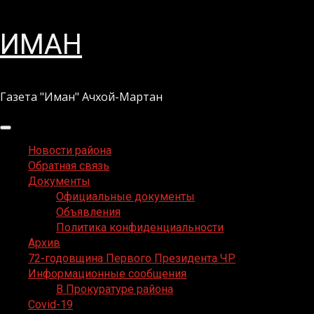
Перейти
ИМАН
к
содержимому
Газета "Иман" Ачхой-Мартан
Основное
меню
Новости района
Обратная связь
Документы
Официальные документы
Объявления
Политика конфиденциальности
Архив
72-годовщина Первого Президента ЧР
Информационные сообщения
В Прокуратуре района
Covid-19