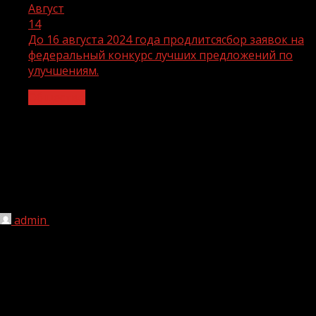
Август
14
До 16 августа 2024 года продлитсясбор заявок на
федеральный конкурс лучших предложений по
улучшениям.
Общество
До 16 августа 2024 года
продлитсясбор заявок на
федеральный конкурс лучших
предложений по улучшениям.
admin
14.08.2024
1 мин чтения
2 802
Мероприятие организует Федеральный центр
компетенций ( ФЦК ) для тиражирования передовых
практик повышения производственной эффективности
на предприятиях-участниках нацпроекта