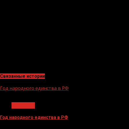
участие в мероприятии есть у каждого из свыше 6
тысяч предприятий, охваченных нацпроектом
«Производительность труда», — отмечает начальник
Управления методологии ФЦК Алексей Курушин.
В 2023 году в номинации «Лучшее предложением по
улучшению» победила компания «Болотнинская
гофротара» из Новосибирской области. Предприятие
представило решение по оптимизации процесса
подачи тары под готовую продукцию, которое
позволило сэкономить 70 млн рублей в год.
Связанные истории
Год народного единства в РФ
1 мин чтения
Общество
Год народного единства в РФ