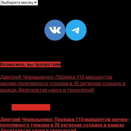
Архив
VK
https://t
Возможно, вы пропустили
Дмитрий Чернышенко: Порядка 110 маршрутов
научно-популярного туризма в 35 регионах создано в
рамках Десятилетия науки и технологий
1 мин чтения
Нацприоритеты
Дмитрий Чернышенко: Порядка 110 маршрутов научно-
популярного туризма в 35 регионах создано в рамках
Десятилетия науки и технологий