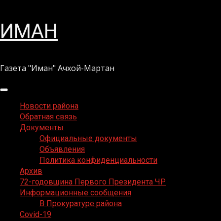
Перейти
ИМАН
к
содержимому
Газета "Иман" Ачхой-Мартан
Основное
меню
Новости района
Обратная связь
Документы
Официальные документы
Объявления
Политика конфиденциальности
Архив
72-годовщина Первого Президента ЧР
Информационные сообщения
В Прокуратуре района
Covid-19