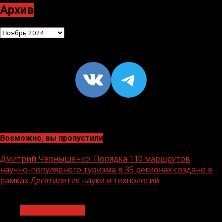
Архив
Архив
VK
https://t
Возможно, вы пропустили
Дмитрий Чернышенко: Порядка 110 маршрутов
научно-популярного туризма в 35 регионах создано в
рамках Десятилетия науки и технологий
1 мин чтения
Нацприоритеты