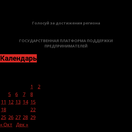
БАННЕРЫ
Голосуй за достижения региона
ГОСУДАРСТВЕННАЯ ПЛАТФОРМА ПОДДЕРЖКИ
ПРЕДПРИНИМАТЕЛЕЙ
Календарь
Ноябрь 2024
Пн
Вт
Ср
Чт
Пт
Сб
Вс
1
2
3
4
5
6
7
8
9
10
11
12
13
14
15
16
17
18
19
20
21
22
23
24
25
26
27
28
29
30
« Окт
Дек »