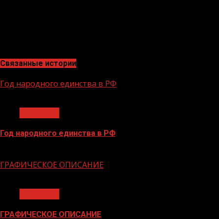
нацпроекта «Безопасные качественные дороги» в норм
Проводятся мероприятия по внедрению Интеллектуаль
движением, подсистем светофорного управления и мон
запланированные на 2024 год работы на объектах нац
Связанные истории
Год народного единства в РФ
1 мин чтения
Общество
Год народного единства в РФ
06.02.2026
ГРАФИЧЕСКОЕ ОПИСАНИЕ
1 мин чтения
Общество
ГРАФИЧЕСКОЕ ОПИСАНИЕ