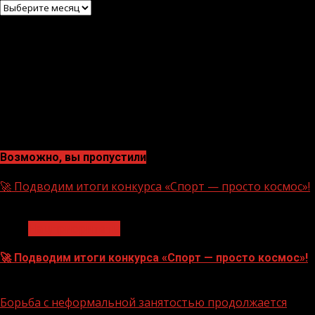
Архив
Возможно, вы пропустили
🚀 Подводим итоги конкурса «Спорт — просто космос»!
1 мин чтения
Нацприоритеты
🚀 Подводим итоги конкурса «Спорт — просто космос»!
06.08.2026
Борьба с неформальной занятостью продолжается