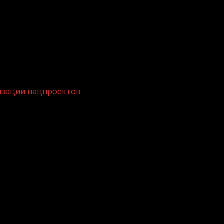
изации нацпроектов
аты по реализации нацпроектов
ии нацпроектов
 которые показывают наилучшие результаты по реализа
ллин на заседании правительственной комиссии по ре