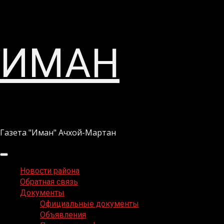
Перейти
ИМАН
к
содержимому
Газета "Иман" Ачхой-Мартан
Основное
меню
Новости района
Обратная связь
Документы
Официальные документы
Объявления