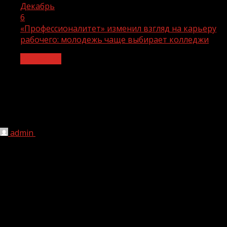
Декабрь
6
«Профессионалитет» изменил взгляд на карьеру
рабочего: молодежь чаще выбирает колледжи
Общество
«Профессионалитет» изменил взгляд
на карьеру рабочего: молодежь чаще
выбирает колледжи
admin
06.12.2024
1 мин чтения
1 364
«Профессионалитет» изменил взгляд на карьеру
рабочего
: молодежь чаще выбирает
колледжи
Эксперты объяснили, в чем секрет популярности
рабочих
профессий
По данным аналитического