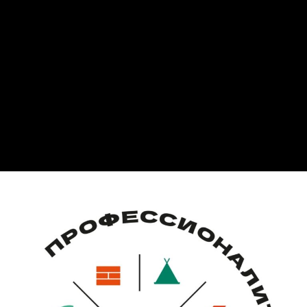
• 1,52 млн студентов получают рабочую профессию в
образовательных кластерах по 24 отраслям экономики
ведется обучение;
• Более 2 тыс. предприятий-работодателей стали
участниками проекта, инвестировав более 6 млрд
рублей в развитие кластеров;
• 137 тыс. молодых специалистов стали выпускниками
«Профессионалитета» в 2024 году.