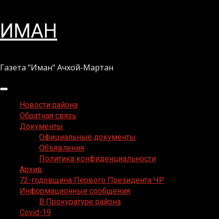
Перейти
ИМАН
к
содержимому
Газета "Иман" Ачхой-Мартан
Основное
меню
Новости района
Обратная связь
Документы
Официальные документы
Объявления
Политика конфиденциальности
Архив
72-годовщина Первого Президента ЧР
Информационные сообщения
В Прокуратуре района
Covid-19