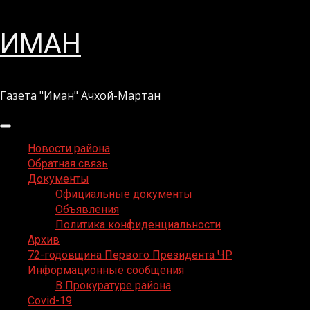
Перейти
ИМАН
к
содержимому
Газета "Иман" Ачхой-Мартан
Основное
меню
Новости района
Обратная связь
Документы
Официальные документы
Объявления
Политика конфиденциальности
Архив
72-годовщина Первого Президента ЧР
Информационные сообщения
В Прокуратуре района
Covid-19