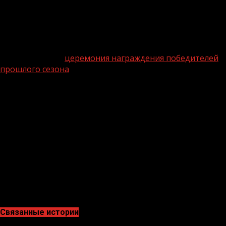
России»
Алексей
Репик
, руководитель исполкома
Общероссийского народного фронта
Михаил
Кузнецов
и генеральный директор АНО
«Национальные приоритеты»
София Малявина
.
Торжественная
церемония награждения победителей
прошлого сезона
Национальной премии «Наш вклад»
прошла в июле 2024 года в Москве на площадке
Координационного центра Правительства
России. KEYWORDS \d «616e6f363077426430» \*
MERGEFORMATINET СтатусKEYWORDS \d
«616e6f363077426430» \* MERGEFORMATINET «Партнер
национальных проектов России» присвоен 2KEYWORDS
\d «616e6f363077426430» \*
MERGEFORMATINET KEYWORDS \d
«616e6f727142334339» \* MERGEFORMATINET KEYWORDS
\d «616e6f363077426430» \*
MERGEFORMATINET 19 организациям.
Связанные истории