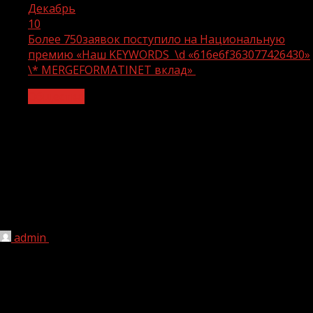
Декабрь
10
Более 750заявок поступило на Национальную
премию «Наш KEYWORDS \d «616e6f363077426430»
\* MERGEFORMATINET вклад»
Общество
Более 750заявок поступило на
Национальную премию
«Наш KEYWORDS \d
«616e6f363077426430» \*
MERGEFORMATINET вклад»
admin
10.12.2024
2 мин чтения
454
Более
7
5
0
заявок
по
ступило на Национальную
премию «Наш
KEYWORDS \d «616e6f363077426430» \*
MERGEFORMATINET
вклад»