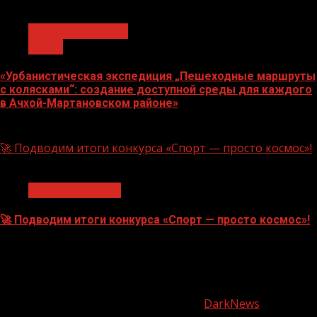
1 мин чтения
Молодёжь и дети
Семья
«Урбанистическая экспедиция „Пешеходные маршруты
с колясками“: создание доступной среды для каждого
в Ачхой-Мартановском районе»
07.08.2026
🚀 Подводим итоги конкурса «Спорт — просто космос»!
1 мин чтения
Нацприоритеты
🚀 Подводим итоги конкурса «Спорт — просто космос»!
06.08.2026
О
нас
Copyright © Все права защищены.
|
DarkNews
от AF