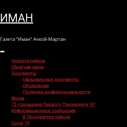
Перейти
ИМАН
к
содержимому
Газета "Иман" Ачхой-Мартан
Основное
меню
Новости района
Обратная связь
Документы
Официальные документы
Объявления
Политика конфиденциальности
Архив
72-годовщина Первого Президента ЧР
Информационные сообщения
В Прокуратуре района
Covid-19