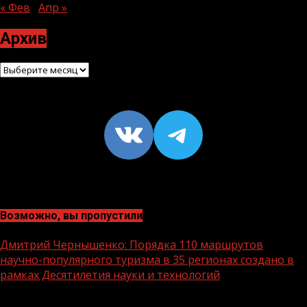
« Фев
Апр »
Архив
Архив
VK
https://t
Возможно, вы пропустили
Дмитрий Чернышенко: Порядка 110 маршрутов
научно-популярного туризма в 35 регионах создано в
рамках Десятилетия науки и технологий
1 мин чтения