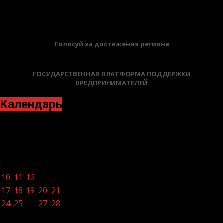
БАННЕРЫ
Голосуй за достижения региона
ГОСУДАРСТВЕННАЯ ПЛАТФОРМА ПОДДЕРЖКИ
ПРЕДПРИНИМАТЕЛЕЙ
Календарь
Март 2025
Пн
Вт
Ср
Чт
Пт
Сб
Вс
1
2
3
4
5
6
7
8
9
10
11
12
13
14
15
16
17
18
19
20
21
22
23
24
25
26
27
28
29
30
31