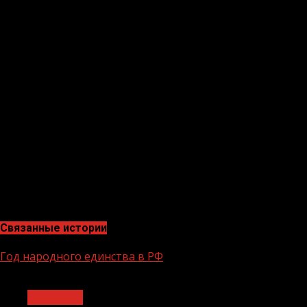
Федерации И.Б. Костина по эффективности применения
коробочных решений в реализации федерального
проекта«Производительность труда».
«Внедрение и применение инструментов бережливого
производства
в социальной сфере позволит ускорить
положительную динамику развития экономики
Чеченской Республики», — отметил заместитель
министра экономического и территориального
развития Чеченской Республики
А-Р.Ш. Жамалдаев.
Связанные истории
Год народного единства в РФ
1 мин чтения
Общество