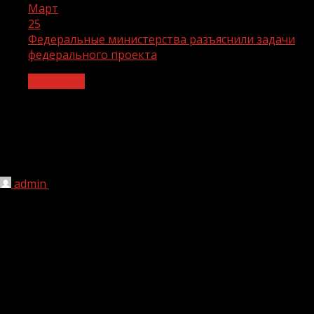
Март
25
Федеральные министерства разъяснили задачи
федерального проекта
Общество
Федеральные министерства
разъяснили задачи федерального
проекта
admin
25.03.2025
1 мин чтения
118
Ответственные представители Министерства
экономического развития Российской Федерации
совместно с Министерством труда и социальной
защиты Российской Федерации провели совещание с
ответственными органами исполнительной власти
субъектов Российской Федерации для разъяснения