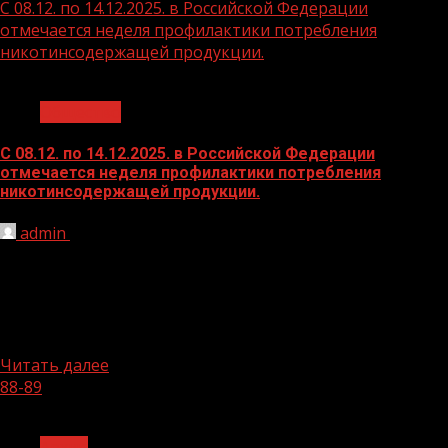
С 08.12. по 14.12.2025. в Российской Федерации
отмечается неделя профилактики потребления
никотинсодержащей продукции.
1 мин чтения
Общество
С 08.12. по 14.12.2025. в Российской Федерации
отмечается неделя профилактики потребления
никотинсодержащей продукции.
admin
09.12.2025
Профилактика потребления никотинсодержащей
продукции Никотинсодержащая продукция, включая
традиционные сигареты,
электронные cigarettes(вейпы), никотиновые жвачки и
другие изделия, представляет серьёзную угрозу...
Читать далее
88-89
1 мин чтения
Архив