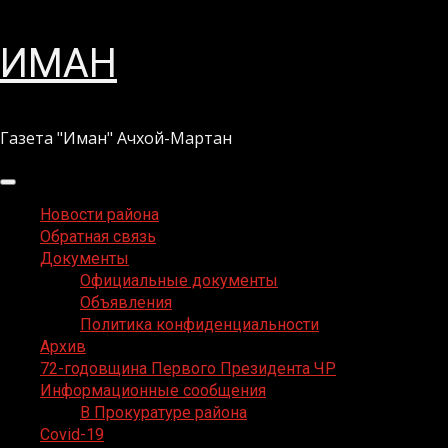
Перейти
ИМАН
к
содержимому
Газета "Иман" Ачхой-Мартан
Основное
меню
Новости района
Обратная связь
Документы
Официальные документы
Объявления
Политика конфиденциальности
Архив
72-годовщина Первого Президента ЧР
Информационные сообщения
В Прокуратуре района
Covid-19