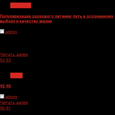
Общество
Популяризация здорового питания: путь к осознанному
выбору и качеству жизни
admin
23.12.2025
В современном мире тема здорового питания
становится всё более актуальной. Быстрый ритм жизни,
доступность фастфуда и обилие...
Читать далее
92-93
1 мин чтения
Архив
92-93
admin
19.12.2025
Читать далее
90-91
1 мин чтения