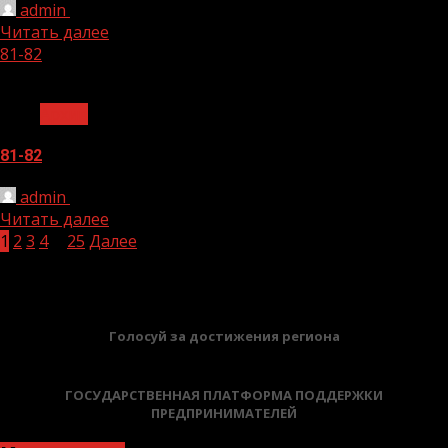
admin
25.11.2025
Читать далее
81-82
1 мин чтения
Архив
81-82
admin
25.11.2025
Читать далее
Навигация
1
2
3
4
…
25
Далее
БАННЕРЫ
по
записям
Голосуй за достижения региона
ГОСУДАРСТВЕННАЯ ПЛАТФОРМА ПОДДЕРЖКИ
ПРЕДПРИНИМАТЕЛЕЙ