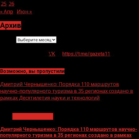
25
26
27
28
29
30
31
« Апр
Июн »
Архив
Архив
VK
https://t.me/gazeta11
Возможно, вы пропустили
Дмитрий Чернышенко: Порядка 110 маршрутов
научно-популярного туризма в 35 регионах создано в
рамках Десятилетия науки и технологий
1 мин чтения
Нацприоритеты
Дмитрий Чернышенко: Порядка 110 маршрутов научно-
популярного туризма в 35 регионах создано в рамках