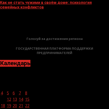
Как не стать чужими в своём доме: психология
семейных конфликтов
22.07.2026
БАННЕРЫ
Голосуй за достижения региона
ГОСУДАРСТВЕННАЯ ПЛАТФОРМА ПОДДЕРЖКИ
ПРЕДПРИНИМАТЕЛЕЙ
Календарь
Май 2026
Пн
Вт
Ср
Чт
Пт
Сб
Вс
1
2
3
4
5
6
7
8
9
10
11
12
13
14
15
16
17
18
19
20
21
22
23
24