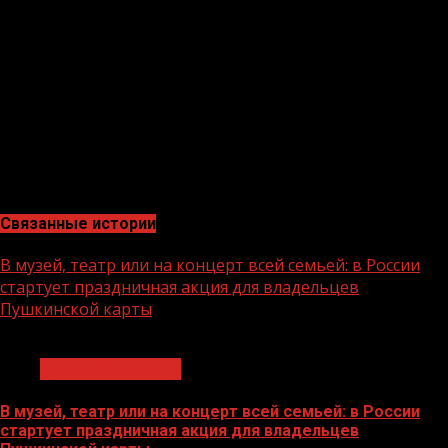
поставленных целей.
Реализация национального проекта «Молодежь и
дети» предоставляет учащимся уникальные
возможности для раскрытия их потенциала и
совершенствования в различных направлениях.
Благодаря этому проекту, юноши и подростки
получают ценный опыт, расширяют свой кругозор и
успешно справляются с амбициозными задачами.
Связанные истории
В музей, театр или на концерт всей семьей: в России
стартует праздничная акция для владельцев
Пушкинской карты
1 мин чтения
Молодёжь и дети
В музей, театр или на концерт всей семьей: в России
стартует праздничная акция для владельцев