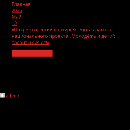
Главная
2026
Май
13
«Патриотический конкурс чтецов в рамках
национального проекта „Молодёжь и дети“:
таланты сияют!»
Молодёжь и дети
«Патриотический конкурс чтецов в
рамках национального проекта
„Молодёжь и дети“: таланты сияют!»
admin
13.05.2026
75
В рамках реализации национального проекта
«Молодежь и дети» был проведен масштабный конкурс