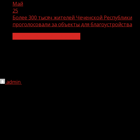
Май
25
Более 300 тысяч жителей Чеченской Республики
проголосовали за объекты для благоустройства
Инфраструктура для жизни
Более 300 тысяч жителей Чеченской
Республики проголосовали за
объекты для благоустройства
admin
25.05.2026
1 мин чтения
78
Ко Всероссийскому голосованию за объекты
благоустройства от Чеченской Республики
присоединились свыше 304 тысяч человек.
В числе самых популярных среди граждан проектов