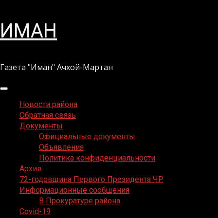
Перейти
ИМАН
к
содержимому
Газета "Иман" Ачхой-Мартан
Основное
меню
Новости района
Обратная связь
Документы
Официальные документы
Объявления
Политика конфиденциальности
Архив
72-годовщина Первого Президента ЧР
Информационные сообщения
В Прокуратуре района
Covid-19