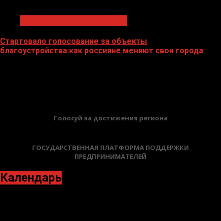
1 мин чтения
Инфраструктура для жизни
Стартовало голосование за объекты
благоустройства:как россияне меняют свои города
22.04.2026
БАННЕРЫ
Голосуй за достижения региона
ГОСУДАРСТВЕННАЯ ПЛАТФОРМА ПОДДЕРЖКИ
ПРЕДПРИНИМАТЕЛЕЙ
Календарь
Май 2026
Пн
Вт
Ср
Чт
Пт
Сб
Вс