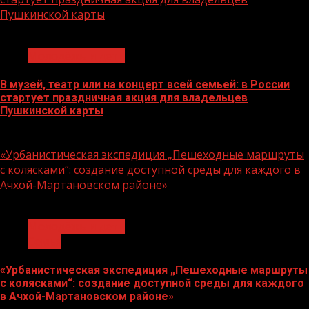
Пушкинской карты
1 мин чтения
Молодёжь и дети
В музей, театр или на концерт всей семьей: в России
стартует праздничная акция для владельцев
Пушкинской карты
07.08.2026
«Урбанистическая экспедиция „Пешеходные маршруты
с колясками“: создание доступной среды для каждого в
Ачхой-Мартановском районе»
1 мин чтения
Молодёжь и дети
Семья
«Урбанистическая экспедиция „Пешеходные маршруты
с колясками“: создание доступной среды для каждого
в Ачхой-Мартановском районе»