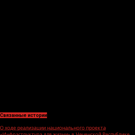
зоны отдыха на улице Чайковского в Грозном и
набережная реки Фортанга в городе Ачхой-Мартан. За
них проголосовали более 22 тысяч жителей.
На обсуждение в рамках голосования на сайт
zagorodsreda.gosuslugi.ru от Чеченской Республики
выставлено 79 территорий. По итогам народного
голосования будет сформирован перечень из 33
объектов для благоустройства в следующем году по
федеральному проекту «Формирование комфортной
городской среды».
Голосование проводится с 21 апреля в рамках
нацпроекта «Инфраструктура для жизни» и позволяет
гражданам выбирать территории, которые
благоустроят в 2027 году. Принять участие в нем могут
все жители региона старше 14 лет до 12 июня .
Связанные истории
О ходе реализации национального проекта
«Инфраструктура для жизни» в Чеченской Республике