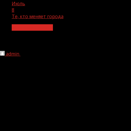
Июль
8
Те, кто меняет города
Молодёжь и дети
Те, кто меняет города
admin
08.07.2026
1 мин чтения
23
Уютные кварталы, продуманные парки и необычные
высотки — всё это сначала было просто идеей, которую
архитекторы превратили в реальность. Они умело
объединяют искусство, технологии и точные расчёты,
чтобы делать мир вокруг нас красивым и комфортным.
Как создаются масштабные чертежи и детальные
макеты, какими инструментами пользуются