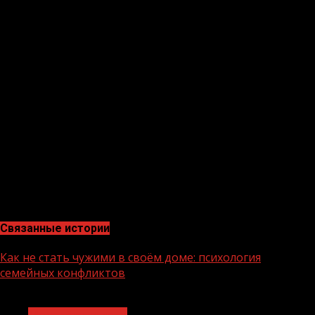
современные мастера, чтобы строить будущее?
Включайте видео и загляните за кулисы этой
профессии:
https://max.ru/nationalprojectsru/AZ83T1ukNV8
Освоить востребованные специальности помогает
программа «Профессионалитет» нацпроекта
«Молодёжь и дети». Студенты с первых дней учёбы
попадают на практику и перенимают опыт у лидеров
индустрии.
нацпроектмолодежьидети
профессионалитет
Связанные истории
Как не стать чужими в своём доме: психология
семейных конфликтов
1 мин чтения
Молодёжь и дети