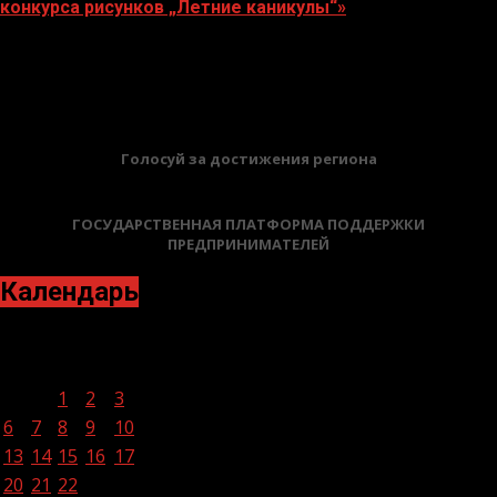
конкурса рисунков „Летние каникулы“»
20.07.2026
БАННЕРЫ
Голосуй за достижения региона
ГОСУДАРСТВЕННАЯ ПЛАТФОРМА ПОДДЕРЖКИ
ПРЕДПРИНИМАТЕЛЕЙ
Календарь
Июль 2026
Пн
Вт
Ср
Чт
Пт
Сб
Вс
1
2
3
4
5
6
7
8
9
10
11
12
13
14
15
16
17
18
19
20
21
22
23
24
25
26