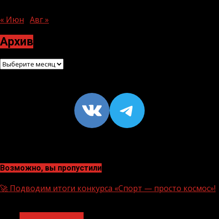
27
28
29
30
31
« Июн
Авг »
Архив
Архив
VK
https://t
Возможно, вы пропустили
🚀 Подводим итоги конкурса «Спорт — просто космос»!
1 мин чтения
Нацприоритеты