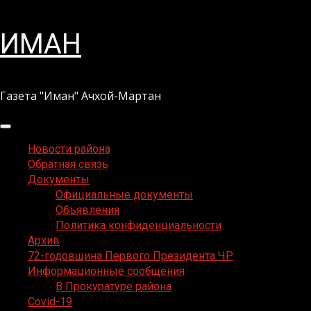
Перейти
ИМАН
к
содержимому
Газета "Иман" Ачхой-Мартан
Основное
меню
Новости района
Обратная связь
Документы
Официальные документы
Объявления
Политика конфиденциальности
Архив
72-годовщина Первого Президента ЧР
Информационные сообщения
В Прокуратуре района
Covid-19