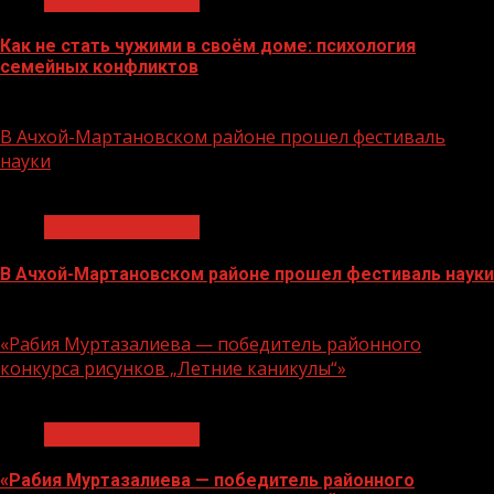
Как не стать чужими в своём доме: психология
семейных конфликтов
22.07.2026
В Ачхой-Мартановском районе прошел фестиваль
науки
1 мин чтения
Молодёжь и дети
В Ачхой-Мартановском районе прошел фестиваль науки
21.07.2026
«Рабия Муртазалиева — победитель районного
конкурса рисунков „Летние каникулы“»
1 мин чтения
Молодёжь и дети
«Рабия Муртазалиева — победитель районного