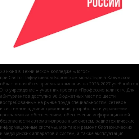
20 июня в Техническом колледже «Логос»
при Свято-Пафнутиевом Боровском монастыре в Калужской
области начнётся приёмная кампания на 2026-2027 учебный год.
Это учреждение – участник проекта «Профессионалитет». Для
абитуриентов доступно 90 бюджетных мест по шести
востребованным на рынке труда специальностям: сетевое
и системное администрирование, разработка и управление
программным обеспечением, обеспечение информационной
безопасности автоматизированных систем, радиотехнические
информационные системы, монтаж и ремонт биотехнических
и медицинских аппаратов и систем, а также эксплуатация