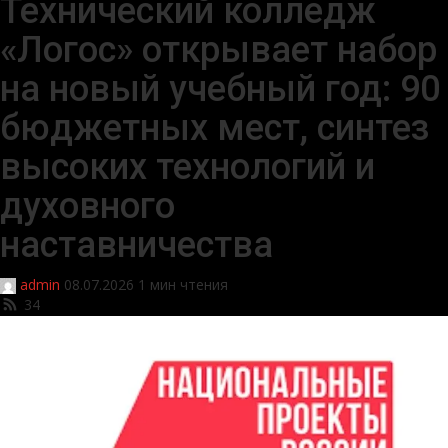
Технический колледж
«Логос» открывает набор
на новый учебный год: 90
бюджетных мест, синтез
высоких технологий и
духовного
наставничества
admin
08.07.2026
1 мин чтения
34