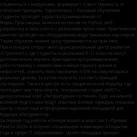
справляться с нагрузками, формируют ответственность и
этические принципы. Параллельно с базовым обучением
студенты проходят курсы программирования от
Яндекс.Практикума, включая интенсив по Python, веб-
разработку и data science с реальными проектами. Практические
занятия проводят на оборудовании индустриальных партнёров.
Таким образом, знания сразу применяются на практике.
При колледже открыт многофункциональный центр развития
«Стратилат», где студенты и школьники 8–11 классов могут
дополнительно изучить прикладное программирование,
робототехнику с элементами компьютерного зрения и
нейросетей, освоить пилотирование БПЛА на симуляторах и
реальных дронах, за затем получить соответствующий
сертификат. Также в центре есть секция вольной борьбы, где
преподают мастера спорта, театральная студия «АИСТ»,
дискуссионный клуб «Литературная гостиная». Курс начальной
военной подготовки ведут опытные боевые офицеры спецназа.
Центр служит еще и профориентационной площадкой для
будущих абитуриентов.
За первый год работы колледж вошёл в шорт-лист «Премии
Рунета-2025» и получил специальную номинацию «Открытие
года в сфере IT-образования». На его площадке прошёл