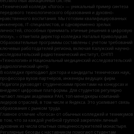
беспилотных авиационных систем.
«Технический колледж «Логос» — уникальный пример синтеза
передового технологического образования и духовно-
нравственного воспитания. Мы готовим квалифицированных
инженеров, IT-специалистов, и одновременно зрелых
личностей, способных принимать этичные решения в цифровую
эпоху», – отметила директор колледжа Наталья Криволуцкая.
Образовательные программы составлены с учётом требований
ключевых работодателей региона, включая Калужский научно-
исследовательский радиотехнический институт, ОНПП
«Технология» и Национальный медицинский исследовательский
радиологический центр.
В колледже преподают доктора и кандидаты технических наук,
профессора вузов-партнёров, инженеры ведущих фирм.
Педагоги руководят студенческими проектами на конкурсах и
внедряют цифровые платформы. Для студентов регулярно
читают лекции академики РАН, топ-менеджеры компаний-
лидеров отраслей, в том числе и Яндекса. Это усиливает связь
образования с рынком труда.
Главное отличие «Логоса» от обычных колледжей и техникумов
в том, что за каждой учебной группой закреплён личный
духовник из числа опытных священнослужителей монастыря.
Регулярные беседы с наставником помогают студентам