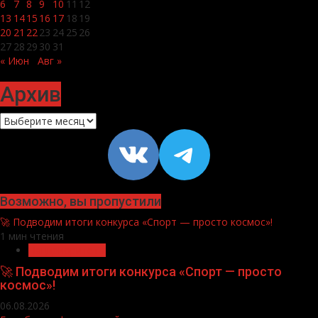
6
7
8
9
10
11
12
13
14
15
16
17
18
19
20
21
22
23
24
25
26
27
28
29
30
31
« Июн
Авг »
Архив
Архив
VK
https://t
Возможно, вы пропустили
🚀 Подводим итоги конкурса «Спорт — просто космос»!
1 мин чтения
Нацприоритеты
🚀 Подводим итоги конкурса «Спорт — просто
космос»!
06.08.2026