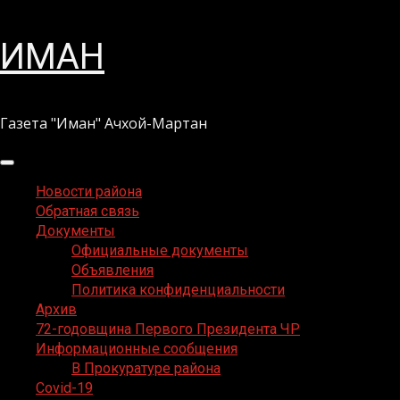
Перейти
ИМАН
к
содержимому
Газета "Иман" Ачхой-Мартан
Основное
меню
Новости района
Обратная связь
Документы
Официальные документы
Объявления
Политика конфиденциальности
Архив
72-годовщина Первого Президента ЧР
Информационные сообщения
В Прокуратуре района
Covid-19