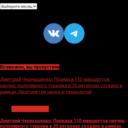
Архив
VK
https://t
Возможно, вы пропустили
Дмитрий Чернышенко: Порядка 110 маршрутов
научно-популярного туризма в 35 регионах создано в
рамках Десятилетия науки и технологий
1 мин чтения
Нацприоритеты
Дмитрий Чернышенко: Порядка 110 маршрутов научно-
популярного туризма в 35 регионах создано в рамках