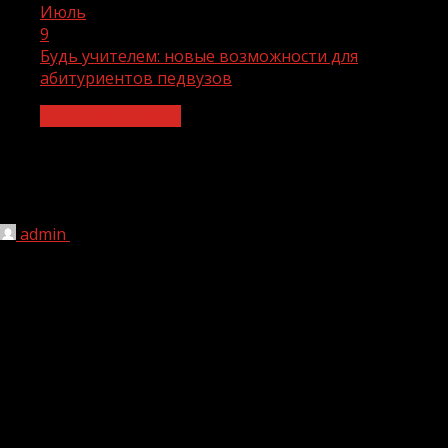
Июль
9
Будь учителем: новые возможности для
абитуриентов педвузов
Молодёжь и дети
Будь учителем: новые возможности
для абитуриентов педвузов
admin
09.07.2026
1 мин чтения
28
Информационный повод: Педагогическое направление
демонстрирует уверенный рост интереса
абитуриентов в ходе приемной кампании,
стартовавшей 20 июня: подано уже свыше 75 тысяч
заявлений, что превышает показатель аналогичного
периода прошлого года.