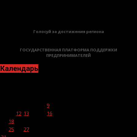
19.05.2026
БАННЕРЫ
Голосуй за достижения региона
ГОСУДАРСТВЕННАЯ ПЛАТФОРМА ПОДДЕРЖКИ
ПРЕДПРИНИМАТЕЛЕЙ
Календарь
Август 2020
Пн
Вт
Ср
Чт
Пт
Сб
Вс
1
2
3
4
5
6
7
8
9
10
11
12
13
14
15
16
17
18
19
20
21
22
23
24
25
26
27
28
29
30