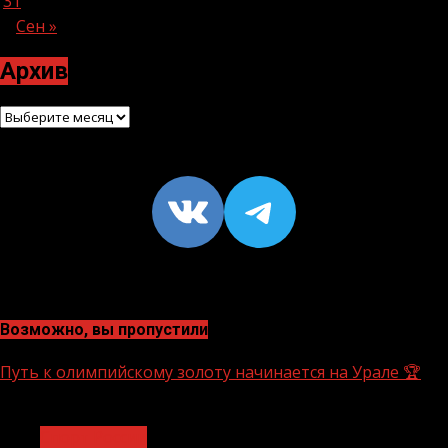
31
Сен »
Архив
Архив
VK
https://t
Возможно, вы пропустили
Путь к олимпийскому золоту начинается на Урале 🏆
1 мин чтения
Спорт России