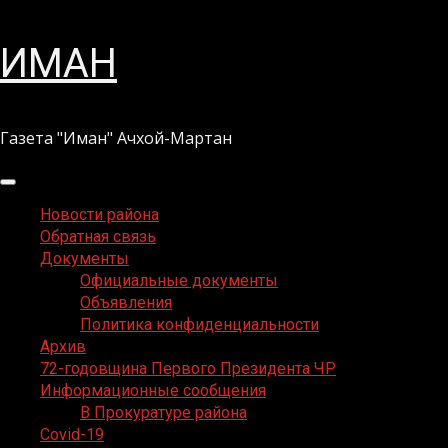
Перейти
ИМАН
к
содержимому
Газета "Иман" Ачхой-Мартан
Основное
меню
Новости района
Обратная связь
Документы
Официальные документы
Объявления
Политика конфиденциальности
Архив
72-годовщина Первого Президента ЧР
Информационные сообщения
В Прокуратуре района
Covid-19