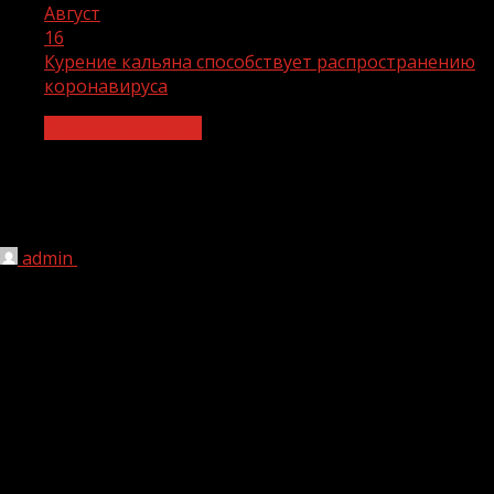
Август
16
Курение кальяна способствует распространению
коронавируса
Здравоохранение
Курение кальяна способствует
распространению коронавируса
admin
16.08.2020
1 мин чтения
2 390
Курение кальяна вреднее, чем курение сигарет, передаёт
пресс-служба Минздрава России. Кроме того, через кальян
может распространяться коронавирусная инфекция,
отмечают в ведомтсве.
«Многие думают, что употребление кальяна безобидно,
однако именно кальян таит в себе большое количество