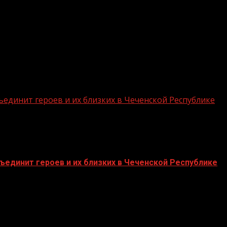
ы налогообложения, заявления и уведомления в налого
ндивидуальные предприниматели, не перешедшие на др
переходят на общий режим налогообложения.
единит героев и их близких в Чеченской Республике
единит героев и их близких в Чеченской Республике