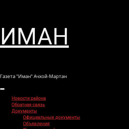
Перейти
ИМАН
к
содержимому
Газета "Иман" Ачхой-Мартан
Основное
меню
Новости района
Обратная связь
Документы
Официальные документы
Объявления