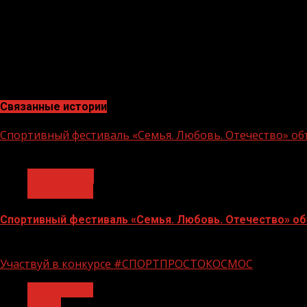
В случае принятия решения о применении общей систем
При этом следует иметь в виду, что организации и и
для этого сроки, с 1 января 2021 года автоматически 
Межрайонная ИФНС России №3 по ЧР
Связанные истории
Спортивный фестиваль «Семья. Любовь. Отечество» объ
1 мин чтения
Без рубрики
Объявления
Спортивный фестиваль «Семья. Любовь. Отечество» объ
06.07.2026
Участвуй в конкурсе #СПОРТПРОСТОКОСМОС
Объявления
Спорт