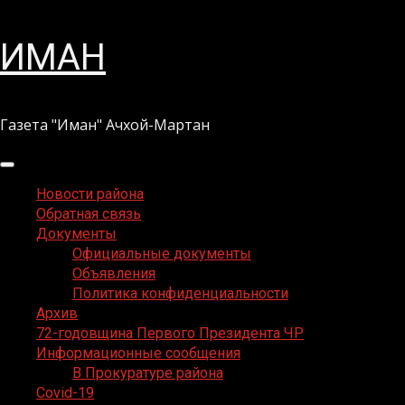
Перейти
ИМАН
к
содержимому
Газета "Иман" Ачхой-Мартан
Основное
меню
Новости района
Обратная связь
Документы
Официальные документы
Объявления
Политика конфиденциальности
Архив
72-годовщина Первого Президента ЧР
Информационные сообщения
В Прокуратуре района
Covid-19