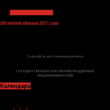
1 мин чтения
Экономика и финансы
200 рублей образца 2017 года
13.04.2026
БАННЕРЫ
Голосуй за достижения региона
ГОСУДАРСТВЕННАЯ ПЛАТФОРМА ПОДДЕРЖКИ
ПРЕДПРИНИМАТЕЛЕЙ
Календарь
Декабрь 2020
Пн
Вт
Ср
Чт
Пт
Сб
Вс
1
2
3
4
5
6