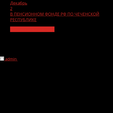
Декабрь
2
В ПЕНСИОННОМ ФОНДЕ РФ ПО ЧЕЧЕНСКОЙ
РЕСПУБЛИКЕ
Экономика и финансы
В ПЕНСИОННОМ ФОНДЕ РФ ПО
ЧЕЧЕНСКОЙ РЕСПУБЛИКЕ
admin
02.12.2020
1 мин чтения
221
Пенсионерам Чеченской Республики вместо
пенсионных удостоверений выдают справки
Отделение ПФР по Чеченской Республике сообщает,
что пенсионные удостоверения больше не выдаются.
Факт и размер назначенной пенсии подтверждается
справкой (сведениями) о назначенной пенсии.