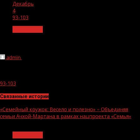
Декабрь
4
93-103
Без рубрики
93-103
admin
04.12.2020
1 мин чтения
216
93-103
Связанные истории
«Семейный кружок: Весело и полезно» – Объединяя
семьи Ачхой-Мартана в рамках нацпроекта «Семья»
1 мин чтения
Без рубрики