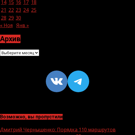
14
15
16
17
18
19
20
21
22
23
24
25
26
27
28
29
30
31
« Ноя
Янв »
Архив
Архив
VK
https://t
Возможно, вы пропустили
Дмитрий Чернышенко: Порядка 110 маршрутов