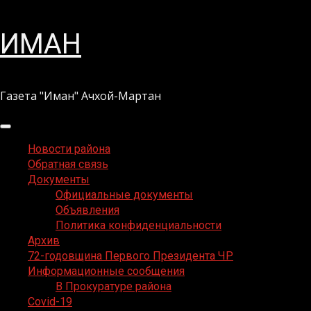
Перейти
ИМАН
к
содержимому
Газета "Иман" Ачхой-Мартан
Основное
меню
Новости района
Обратная связь
Документы
Официальные документы
Объявления
Политика конфиденциальности
Архив
72-годовщина Первого Президента ЧР
Информационные сообщения
В Прокуратуре района
Covid-19