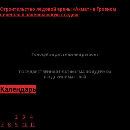
Строительство ледовой арены «Ахмат» в Грозном
перешло в завершающую стадию
12.06.2026
БАННЕРЫ
Голосуй за достижения региона
ГОСУДАРСТВЕННАЯ ПЛАТФОРМА ПОДДЕРЖКИ
ПРЕДПРИНИМАТЕЛЕЙ
Календарь
Декабрь 2020
Пн
Вт
Ср
Чт
Пт
Сб
Вс
1
2
3
4
5
6
7
8
9
10
11
12
13