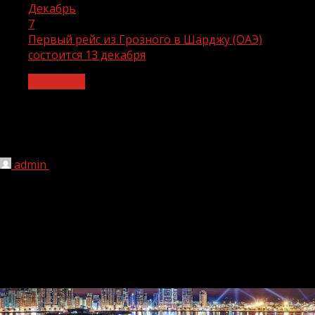
Декабрь
7
Первый рейс из Грозного в Шарджу (ОАЭ)
состоится 13 декабря
Общество
Первый рейс из Грозного в Шарджу
(ОАЭ) состоится 13 декабря
admin
07.12.2020
1 мин чтения
256
Генеральный директор Международного аэропорта
Грозный (Северный) Альви Шахгириев сообщил, что на 13
декабря запланировано выполнение первого регулярного
рейса по маршруту «Грозный — Шарджа (ОАЭ) —
Грозный».