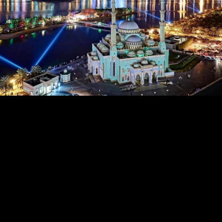
Перелёт будет осуществляться авиакомпанией ЮТейр
по воскресеньям. Вылет из Грозного в Шарджу — в
11.40, обратно прилёт из Шарджи в Грозный — в 19.40.
Данное расписание будет действительно до 27 марта
2021 года.
Альви Шахгириев подчеркнул, что открытие данного
рейса стало возможным благодаря огромным усилиям и
личному участию Главы Чеченской Республики Рамзана
Кадырова, который уделяет постоянное внимание
развитию аэропорта Грозный и созданию достойных