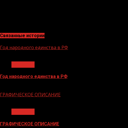
Стамбул из Грозного летают уже две авиакомпании.
Аэропорт Грозного — единственный в СКФО и второй
наряду с Ростовом-на-Дону на Юге России, имеющий
разрешение на выполнение международных рейсов.
Связанные истории
Год народного единства в РФ
1 мин чтения
Общество
Год народного единства в РФ
06.02.2026
ГРАФИЧЕСКОЕ ОПИСАНИЕ
1 мин чтения
Общество
ГРАФИЧЕСКОЕ ОПИСАНИЕ