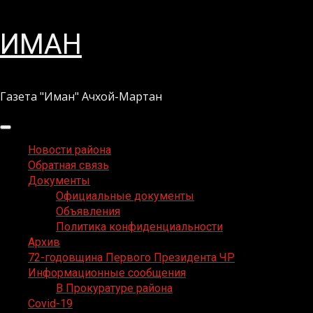
Перейти
ИМАН
к
содержимому
Газета "Иман" Ачхой-Мартан
Основное
меню
Новости района
Обратная связь
Документы
Официальные документы
Объявления
Политика конфиденциальности
Архив
72-годовщина Первого Президента ЧР
Информационные сообщения
В Прокуратуре района
Covid-19