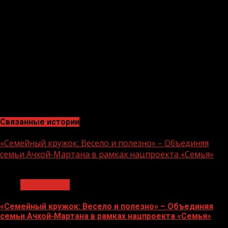
Чеченской Республики, Героя России, моего дорогого
брата Рамзана Ахматовича Кадырова. Умар — не
только настоящий профессионал своего дела, но и
отличный друг и патриот нашей Родины», — написал
на своей странице Instagram Помощник Главы ЧР,
министр информации и печати Ахмед Дудаев.
Министр также поздравил Умара Даудова с вручением
Ордена Кадырова и пожелал дальнейших успехов.
Связанные истории
«Семейный кружок: Весело и полезно» – Объединяя
семьи Ачхой-Мартана в рамках нацпроекта «Семья»
1 мин чтения
Без рубрики
«Семейный кружок: Весело и полезно» – Объединяя
семьи Ачхой-Мартана в рамках нацпроекта «Семья»