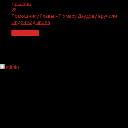
Декабрь
28
Помощнику Главы ЧР Умару Даудову вручили
Орден Кадырова
Без рубрики
Помощнику Главы ЧР Умару Даудову
вручили Орден Кадырова
admin
28.12.2020
1 мин чтения
341
Помощнику Главы ЧР, руководителю группы
сопровождения Умару Даудову вручена высшая награда
республики — Орден Кадырова.
«Он многие годы верой и правдой служит на пути
Первого Президента ЧР, Героя России Ахмата-Хаджи
Кадырова, является надёжным соратником Главы