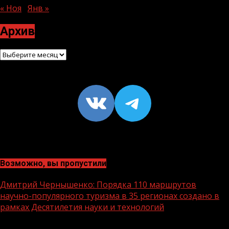
« Ноя
Янв »
Архив
Архив
VK
https://t
Возможно, вы пропустили
Дмитрий Чернышенко: Порядка 110 маршрутов
научно-популярного туризма в 35 регионах создано в
рамках Десятилетия науки и технологий
1 мин чтения