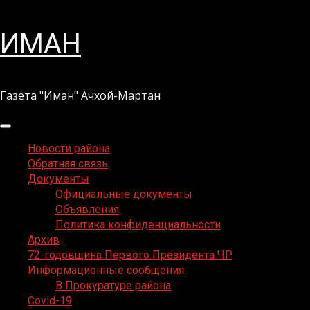
Перейти
ИМАН
к
содержимому
Газета "Иман" Ачхой-Мартан
Основное
меню
Новости района
Обратная связь
Документы
Официальные документы
Объявления
Политика конфиденциальности
Архив
72-годовщина Первого Президента ЧР
Информационные сообщения
В Прокуратуре района
Covid-19