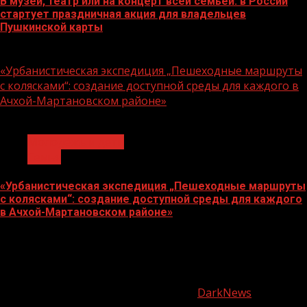
В музей, театр или на концерт всей семьей: в России
стартует праздничная акция для владельцев
Пушкинской карты
07.08.2026
«Урбанистическая экспедиция „Пешеходные маршруты
с колясками“: создание доступной среды для каждого в
Ачхой-Мартановском районе»
1 мин чтения
Молодёжь и дети
Семья
«Урбанистическая экспедиция „Пешеходные маршруты
с колясками“: создание доступной среды для каждого
в Ачхой-Мартановском районе»
07.08.2026
О
нас
Copyright © Все права защищены.
|
DarkNews
от AF