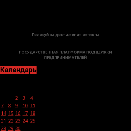
12.06.2026
БАННЕРЫ
Голосуй за достижения региона
ГОСУДАРСТВЕННАЯ ПЛАТФОРМА ПОДДЕРЖКИ
ПРЕДПРИНИМАТЕЛЕЙ
Календарь
Декабрь 2020
Пн
Вт
Ср
Чт
Пт
Сб
Вс
1
2
3
4
5
6
7
8
9
10
11
12
13
14
15
16
17
18
19
20
21
22
23
24
25
26
27
28
29
30
31