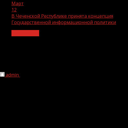
Март
12
В Чеченской Республике принята концепция
Государственной информационной политики
Без рубрики
В Чеченской Республике принята
концепция Государственной
информационной политики
admin
12.03.2021
1 мин чтения
241
В Чеченской Республике принята концепция
Государственной информационной политики.
Соответствующее постановление утверждено Указом
Главы Чеченской Республики Рамзана Кадырова.