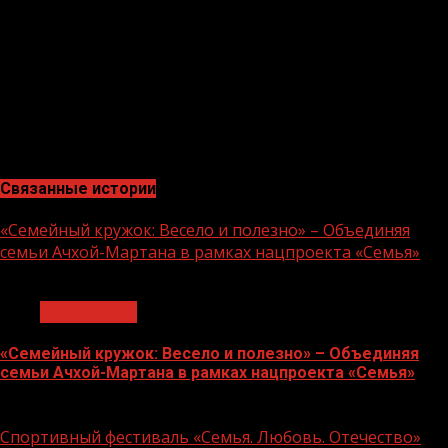
разносторонней информации о политических,
социально-экономических и иных событиях, явлениях и
процессах, происходящих в ЧР и за её пределами.
Также планируется создать системы, обеспечивающие
распространение достоверной информации и
информационного сотрудничества.
Связанные истории
«Семейный кружок: Весело и полезно» – Объединяя
семьи Ачхой-Мартана в рамках нацпроекта «Семья»
1 мин чтения
Без рубрики
«Семейный кружок: Весело и полезно» – Объединяя
семьи Ачхой-Мартана в рамках нацпроекта «Семья»
14.07.2026
Спортивный фестиваль «Семья. Любовь. Отечество»