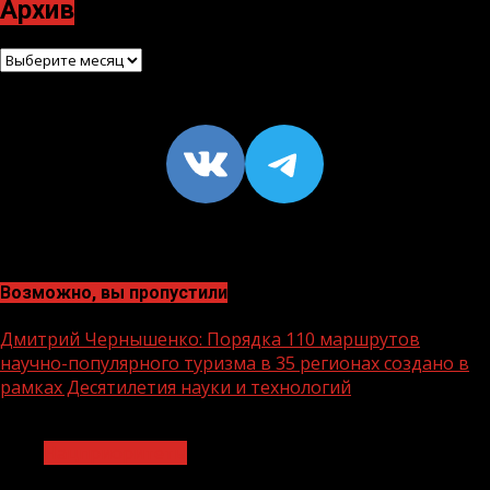
Архив
Архив
VK
https://t
Возможно, вы пропустили
Дмитрий Чернышенко: Порядка 110 маршрутов
научно-популярного туризма в 35 регионах создано в
рамках Десятилетия науки и технологий
1 мин чтения
Нацприоритеты