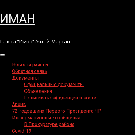
Перейти
ИМАН
к
содержимому
Газета "Иман" Ачхой-Мартан
Основное
меню
Новости района
Обратная связь
Документы
Официальные документы
Объявления
Политика конфиденциальности
Архив
72-годовщина Первого Президента ЧР
Информационные сообщения
В Прокуратуре района
Covid-19