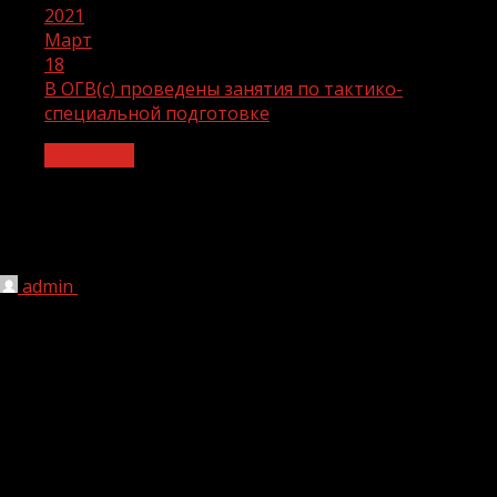
2021
Март
18
В ОГВ(с) проведены занятия по тактико-
специальной подготовке
Общество
В ОГВ(с) проведены занятия по
тактико-специальной подготовке
admin
18.03.2021
1 мин чтения
288
Росгвардейцы тактической группы отряда
специального назначения, выполняющие задачи в
составе Объединенной группировки войск (сил),
приняли участие тактико-специальном занятии.
Мероприятие прошло в учебном комплексе в Ханкале