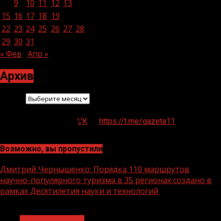
8
9
10
11
12
13
14
15
16
17
18
19
20
21
22
23
24
25
26
27
28
29
30
31
« Фев
Апр »
Архив
Архив
VK
https://t.me/gazeta11
Возможно, вы пропустили
Дмитрий Чернышенко: Порядка 110 маршрутов
научно-популярного туризма в 35 регионах создано в
рамках Десятилетия науки и технологий
1 мин чтения
Нацприоритеты