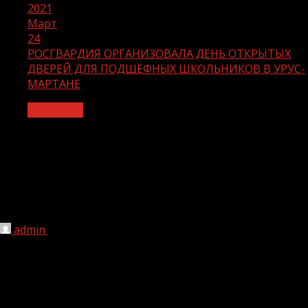
2021
Март
24
РОСГВАРДИЯ ОРГАНИЗОВАЛА ДЕНЬ ОТКРЫТЫХ
ДВЕРЕЙ ДЛЯ ПОДШЕФНЫХ ШКОЛЬНИКОВ В УРУС-
МАРТАНЕ
Общество
РОСГВАРДИЯ ОРГАНИЗОВАЛА ДЕНЬ
ОТКРЫТЫХ ДВЕРЕЙ ДЛЯ
ПОДШЕФНЫХ ШКОЛЬНИКОВ В УРУС-
МАРТАНЕ
admin
24.03.2021
1 мин чтения
306
В рамках патриотической акции «Дни Росгвардии» в
полку оперативного назначения грозненского