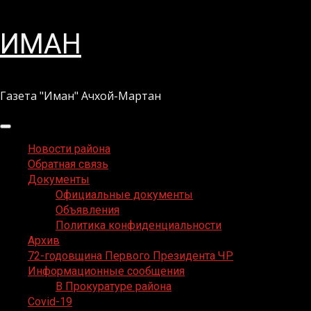
Перейти
ИМАН
к
содержимому
Газета "Иман" Ачхой-Мартан
Основное
меню
Новости района
Обратная связь
Документы
Официальные документы
Объявления
Политика конфиденциальности
Архив
72-годовщина Первого Президента ЧР
Информационные сообщения
В Прокуратуре района
Covid-19