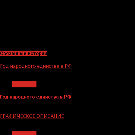
Прощаясь с росгвардейцами, школьники поздравили
их с наступающим юбилеем ведомства и
поблагодарили за интересное и познавательное
мероприятие.
В.МАКАРЕНКО, старший помощник начальника РЛС
по работе со СМИ
Связанные истории
Год народного единства в РФ
1 мин чтения
Общество
Год народного единства в РФ
06.02.2026
ГРАФИЧЕСКОЕ ОПИСАНИЕ
1 мин чтения
Общество