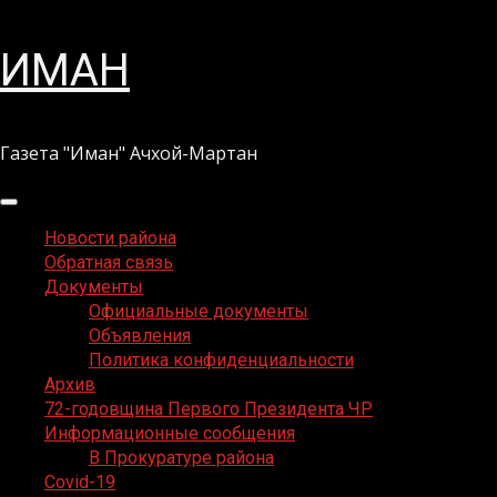
Перейти
ИМАН
к
содержимому
Газета "Иман" Ачхой-Мартан
Основное
меню
Новости района
Обратная связь
Документы
Официальные документы
Объявления
Политика конфиденциальности
Архив
72-годовщина Первого Президента ЧР
Информационные сообщения
В Прокуратуре района
Covid-19