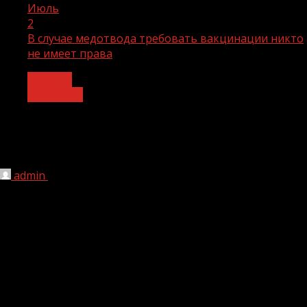
Июль
2
В случае медотвода требовать вакцинации никто
не имеет права
Covid-19
Общество
В случае медотвода требовать
вакцинации никто не имеет права
admin
02.07.2021
232
Президент Владимир Путин в ходе прямой линии
напомнил, что россияне, у которых есть медицинский
отвод от прививки от коронавируса, имеют право не
вакцинироваться.
«Если есть медотвод по медицинским соображениям,