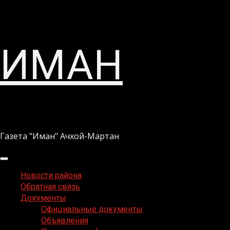
Перейти
ИМАН
к
содержимому
Газета "Иман" Ачхой-Мартан
Основное
меню
Новости района
Обратная связь
Документы
Официальные документы
Объявления