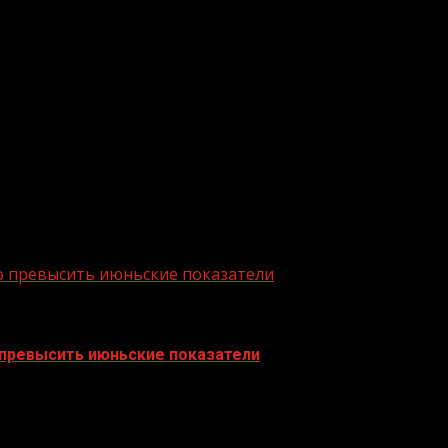
позволяет сделать семейную жизнь более комфортной, 
ейчас банки предлагают множество инструментов для уд
ла руководитель Блока развития розничного бизнеса и
около 1 тыс. россиян в возрасте от 18 до 65 лет во все
финансовой системы обслуживания агропромышленного к
исло самых крупных и устойчивых банков страны по раз
о превысить июньские показатели
 превысить июньские показатели