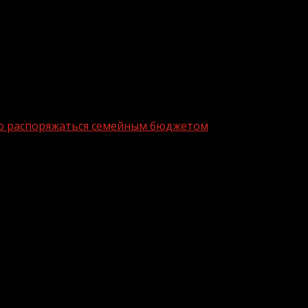
но распоряжаться семейным бюджетом
тают совместно распоряжаться семе
росах семейного бюджета, предпочитая объединять до
является женщина, свидетельствуют результаты опроса