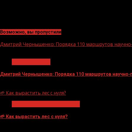
Возможно, вы пропустили
Дмитрий Чернышенко: Порядка 110 маршрутов научно-п
1 мин чтения
Нацприоритеты
Дмитрий Чернышенко: Порядка 110 маршрутов научно-по
07.08.2026
🌱 Как вырастить лес с нуля?
Экологическое благополучие
🌱 Как вырастить лес с нуля?
07.08.2026