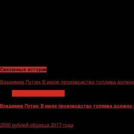
бюджета, какой бы моделью ни пользовались супруги, 
непредвиденных финансовых трудностей. Более того, с
быстрого совместного накопления средств», — отмети
Деменюк.
Опрос проводился в начале июня. В нем приняло участие 
АО «Россельхозбанк» – основа национальной кредитно-
является ключевым кредитором АПК страны, входит в ч
рейтинга надежности крупнейших российских банков.
Связанные истории
Владимир Путин: В июле производство топлива должн
Экономика и финансы
Владимир Путин: В июле производство топлива должно
29.06.2026
2000 рублей образца 2017 года
1 мин чтения