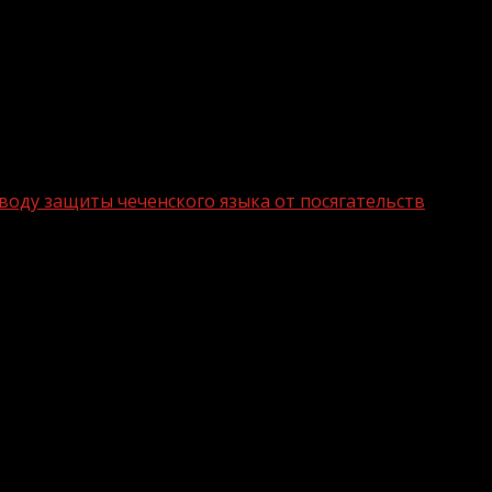
воду защиты чеченского языка от посягательств
ензии по поводу защиты чеченского я
в ответил тем, кто обращается к нему с вопросами или 