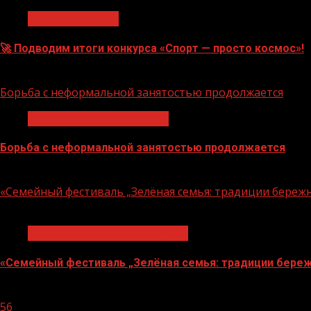
Нацприоритеты
🚀 Подводим итоги конкурса «Спорт — просто космос»!
06.08.2026
Борьба с неформальной занятостью продолжается
Неформальная занятость
Борьба с неформальной занятостью продолжается
06.08.2026
«Семейный фестиваль „Зелёная семья: традиции береж
1 мин чтения
Экологическое благополучие
«Семейный фестиваль „Зелёная семья: традиции береж
06.08.2026
56