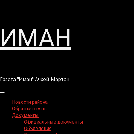
Перейти
ИМАН
к
содержимому
Газета "Иман" Ачхой-Мартан
Основное
меню
Новости района
Обратная связь
Документы
Официальные документы
Объявления