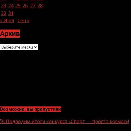
23
24
25
26
27
28
29
30
31
« Июл
Сен »
Архив
Архив
Возможно, вы пропустили
🚀 Подводим итоги конкурса «Спорт — просто космос»!
1 мин чтения