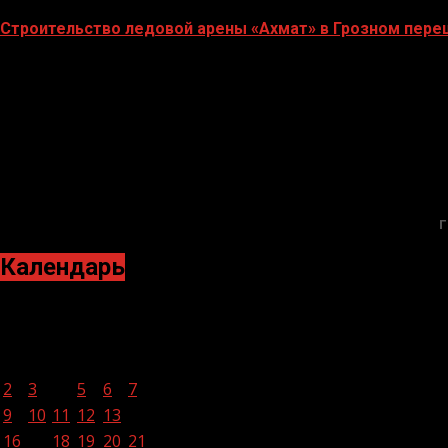
Строительство ледовой арены «Ахмат» в Грозном пер
12.06.2026
Г
Календарь
Август 2021
Пн
Вт
Ср
Чт
Пт
Сб
Вс
1
2
3
4
5
6
7
8
9
10
11
12
13
14
15
16
17
18
19
20
21
22