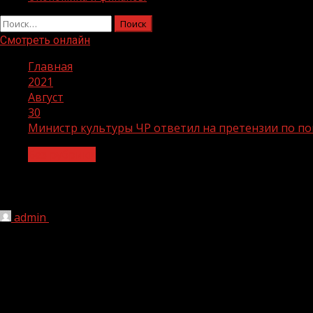
Найти:
Смотреть онлайн
Главная
2021
Август
30
Министр культуры ЧР ответил на претензии по по
Без рубрики
Министр культуры ЧР ответил на прет
admin
30.08.2021
1 мин чтения
191
Министр культуры Чеченской Республики Хож-Бауди Даае
фольклора от посягательств.