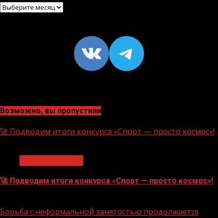
Архив
VK
https://t
Возможно, вы пропустили
🚀 Подводим итоги конкурса «Спорт — просто космос»!
1 мин чтения
Нацприоритеты
🚀 Подводим итоги конкурса «Спорт — просто космос»!
06.08.2026
Борьба с неформальной занятостью продолжается