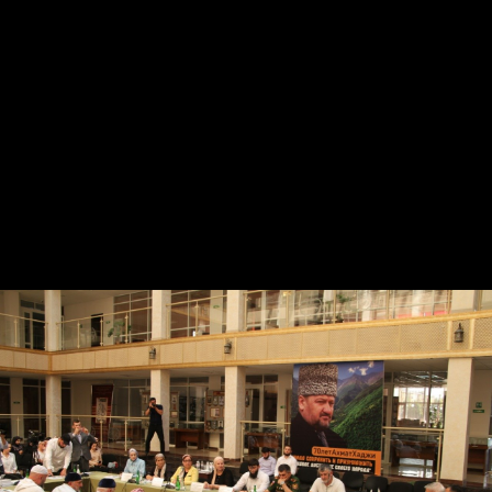
ЧР и других известных общественных деятелей региона.
Также в ходе встречи прошла выставка книг и другой
литературы об Ахмате-Хаджи Кадырове.
Член ОП ЧР, директор Национальной библиотеки им.
А.А Айдамирова С.М. Исраилова ознакомила гостей и
участников мероприятия с литературой,
представленной в экспозиции. Выставка, состоящая из
нескольких разделов, знакомит посетителей с жизнью,
политической, религиозной и творческой
деятельностью А.А. Кадырова.