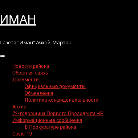
Перейти
ИМАН
к
содержимому
Газета "Иман" Ачхой-Мартан
Основное
меню
Новости района
Обратная связь
Документы
Официальные документы
Объявления
Политика конфиденциальности
Архив
72-годовщина Первого Президента ЧР
Информационные сообщения
В Прокуратуре района
Covid-19