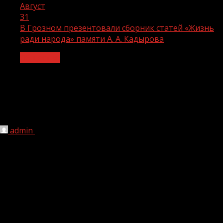
Август
31
В Грозном презентовали сборник статей «Жизнь
ради народа» памяти А. А. Кадырова
Общество
В Грозном презентовали сборник
статей «Жизнь ради народа» памяти
А. А. Кадырова
admin
31.08.2021
1 мин чтения
281
В Национальной библиотеке Чеченской Республики им.
А.А. Айдамирова прошла презентация сборника статей
«Жизнь ради народа», выпущенного к 70-летию со дня
рождения Ахмата-Хаджи Кадырова. В сборник вошли
доклады и воспоминания членов Общественной Палаты