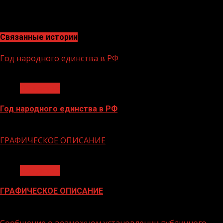
культурных основ чеченского народа», посвященного
70-летию со дня рождения Первого Президента ЧР.
Связанные истории
Год народного единства в РФ
1 мин чтения
Общество
Год народного единства в РФ
06.02.2026
ГРАФИЧЕСКОЕ ОПИСАНИЕ
1 мин чтения
Общество
ГРАФИЧЕСКОЕ ОПИСАНИЕ
02.02.2026
Сообщение о возможном установлении публичного