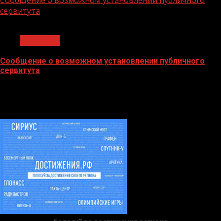
сервитута
1 мин чтения
Общество
Сообщение о возможном установлении публичного
сервитута
02.02.2026
БАННЕРЫ