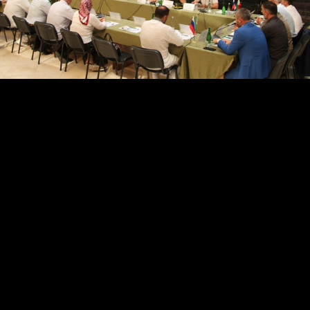
На выставке были представлены книги, фотографии,
статьи из книг, газет на русском и чеченском языках,
посвященные жизни и деятельности А.А. Кадырова.
Особое место в экспозиции занимают книги: «Слово
правдивое», «Мой путь», «Даймохк – сан деган илли»,
«Выбор пути». В них собраны очерки, статьи,
воспоминания, интервью и размышления Ахмата-
Хаджи Кадырова, опубликованные в печати, а также
стихи, посвященные А-Х. Кадырову и написанные им
самим поэтические произведения.
Отметим, презентация сборника проходила в рамках
круглого стола «Роль Ахмат-Хаджи Кадырова в
развитии духовно-нравственных и социально-