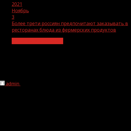
2021
Ноябрь
3
Более трети россиян предпочитают заказывать в
ресторанах блюда из фермерских продуктов
Экономика и финансы
Более трети россиян предпочитают
заказывать в ресторанах блюда из
фермерских продуктов
admin
03.11.2021
1 мин чтения
208
Посетители ресторанов все больше интересуются тем,
из чего приготовили их блюдо, насколько полезными
были продукты и тем, кто и как их выращивал: по
данным опроса, проведенного Россельхозбанком,