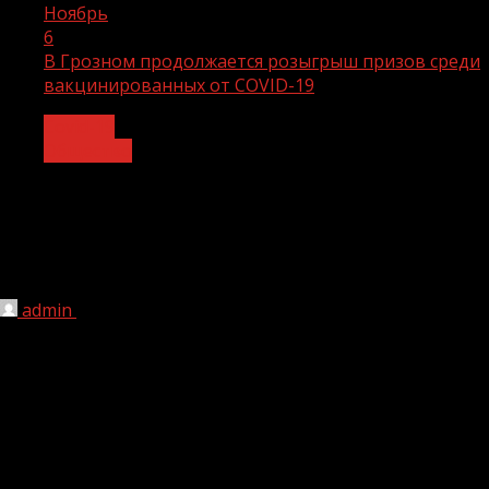
Ноябрь
6
В Грозном продолжается розыгрыш призов среди
вакцинированных от COVID-19
Covid-19
Общество
В Грозном продолжается розыгрыш
призов среди вакцинированных от
COVID-19
admin
06.11.2021
1 мин чтения
224
Мэрия Грозного напомнила жителям столицы ЧР, что
розыгрыш ценных призов среди вакцинированных от
COVID-19 продолжается.