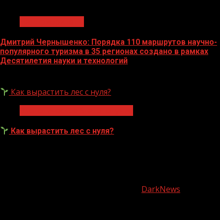
1 мин чтения
Нацприоритеты
Дмитрий Чернышенко: Порядка 110 маршрутов научно-
популярного туризма в 35 регионах создано в рамках
Десятилетия науки и технологий
07.08.2026
Как вырастить лес с нуля?
Экологическое благополучие
Как вырастить лес с нуля?
07.08.2026
О
нас
Copyright © Все права защищены.
|
DarkNews
от AF
themes.