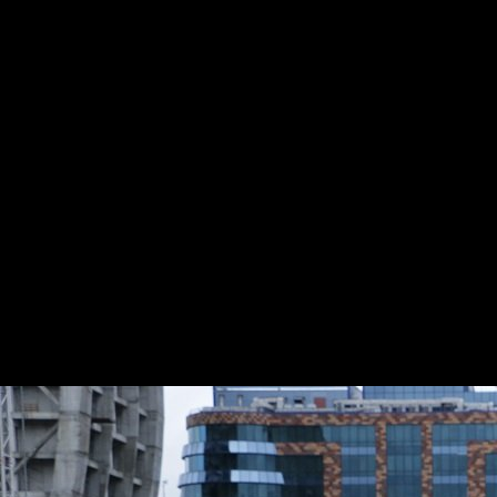
«Спешим сообщить вам, что розыгрыш денежных
призов и автомобилей среди вакцинирующихся
горожан продолжается. Успейте принять участие в
лотерее, в которой не будет проигравших», —
говорится в сообщении.
Как отметили в мэрии, условия крайне просты: чтобы
стать участником конкурса, гражданам нужно пройти
процедуру вакцинации в одном из лечебных
учреждений столицы.
«Даже если вы не станете обладателем ценного
приза, не стоит расстраиваться. Главная награда для
тех, кто проходит процедуру вакцинации,
собственное здоровье», — отмечено в объявлении.