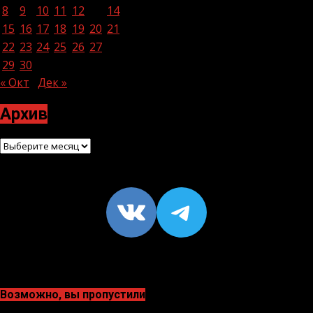
8
9
10
11
12
13
14
15
16
17
18
19
20
21
22
23
24
25
26
27
28
29
30
« Окт
Дек »
Архив
Архив
VK
https://t
Возможно, вы пропустили