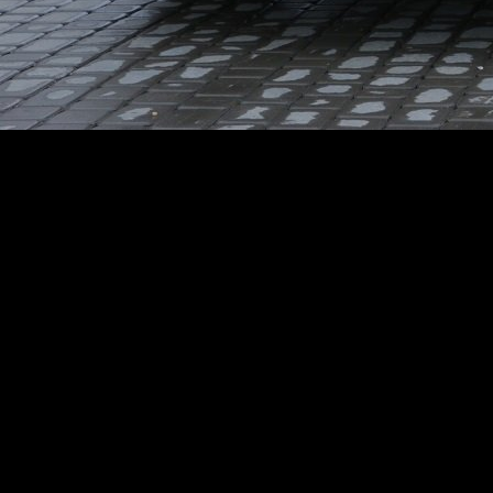
© Ризван Расуев /ИА «Грозный-информ»
Напомним, в Грозном прививку от COVID-19 можно
сделать бесплатно в 15 пунктах вакцинации на базе
городских поликлиник. Они работают с 8:30 утра и до
тех пор, пока прививку не получат все желающие в
течение дня.
Напомним, 4 октября в Грозном состоялся розыгрыш
машины Hyunday Solaris и 100 тыс. рублей среди
вакцинированных жителей столицы. Призы были
разыграны среди победителей конкурса, объявленного
мэрией Грозного в сентябре. Всего обладателями
ценных призов стали 11 человек.