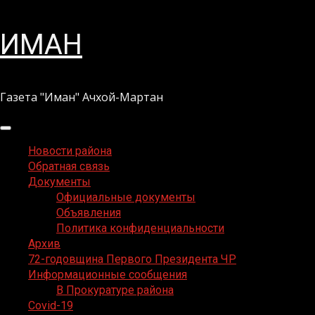
Перейти
ИМАН
к
содержимому
Газета "Иман" Ачхой-Мартан
Основное
меню
Новости района
Обратная связь
Документы
Официальные документы
Объявления
Политика конфиденциальности
Архив
72-годовщина Первого Президента ЧР
Информационные сообщения
В Прокуратуре района
Covid-19