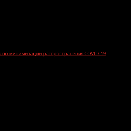
рах по минимизации распространения COVID-19
лавы ЧР о мерах по минимизации распр
и от 25 октября 2021 года № 226 «О мерах по минимизаци
 редакции.