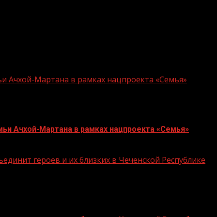
гистрировано 113 новых случаев заражения COVID-I9.
и снято с медицинского наблюдения с повторными отри
ьи Ачхой-Мартана в рамках нацпроекта «Семья»
мьи Ачхой-Мартана в рамках нацпроекта «Семья»
единит героев и их близких в Чеченской Республике