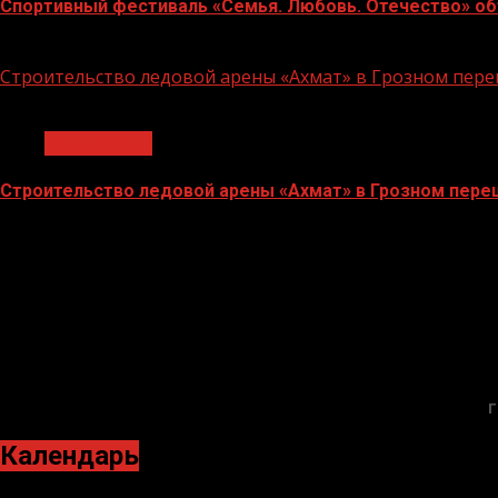
Спортивный фестиваль «Семья. Любовь. Отечество» объ
06.07.2026
Строительство ледовой арены «Ахмат» в Грозном пе
1 мин чтения
Без рубрики
Строительство ледовой арены «Ахмат» в Грозном пер
12.06.2026
Г
Календарь