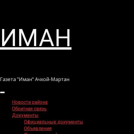
Перейти
ИМАН
к
содержимому
Газета "Иман" Ачхой-Мартан
Основное
меню
Новости района
Обратная связь
Документы
Официальные документы
Объявления