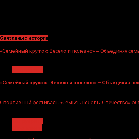
По состоянию на 8 ноября в Чеченской Республике заре
Всего с начала пандемии 24307 человек выздоровело 
умерло.
Связанные истории
«Семейный кружок: Весело и полезно» – Объединяя сем
1 мин чтения
Без рубрики
«Семейный кружок: Весело и полезно» – Объединяя се
14.07.2026
Спортивный фестиваль «Семья. Любовь. Отечество» объ
1 мин чтения
Без рубрики
Объявления