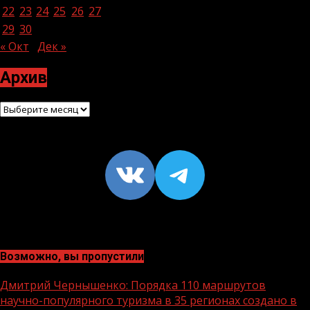
22
23
24
25
26
27
28
29
30
« Окт
Дек »
Архив
Архив
VK
https://t
Возможно, вы пропустили
Дмитрий Чернышенко: Порядка 110 маршрутов
научно-популярного туризма в 35 регионах создано в