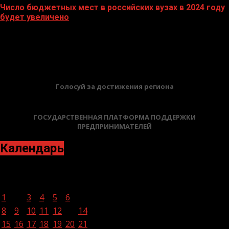
Число бюджетных мест в российских вузах в 2024 году
будет увеличено
27.10.2023
БАННЕРЫ
Голосуй за достижения региона
ГОСУДАРСТВЕННАЯ ПЛАТФОРМА ПОДДЕРЖКИ
ПРЕДПРИНИМАТЕЛЕЙ
Календарь
Ноябрь 2021
Пн
Вт
Ср
Чт
Пт
Сб
Вс
1
2
3
4
5
6
7
8
9
10
11
12
13
14
15
16
17
18
19
20
21