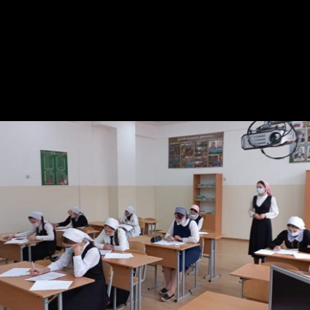
предметам, как: чеченский язык и литература, русский
язык и литература, английский язык, история,
обществознание, математика, информатика, физика,
химия, биология, география, астрономия, физическая
культура, окружающий мир, основы безопасности
жизнедеятельности (ОБЖ), право, экономика, искусство
(МХК), экология и технология.