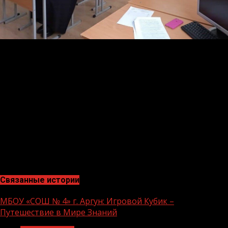
Утверждены пункты проведения и состав предметных
комиссий по проверке олимпиадных работ.
«Основная задача олимпиады – выявление творческих
способностей обучающихся, развитие их интереса к
научной деятельности, создание необходимых условий
для поддержки одаренных детей. Желаем участникам
победы и новых достижений», — отметили в
ведомстве.
Связанные истории
МБОУ «СОШ № 4» г. Аргун: Игровой Кубик –
Путешествие в Мире Знаний