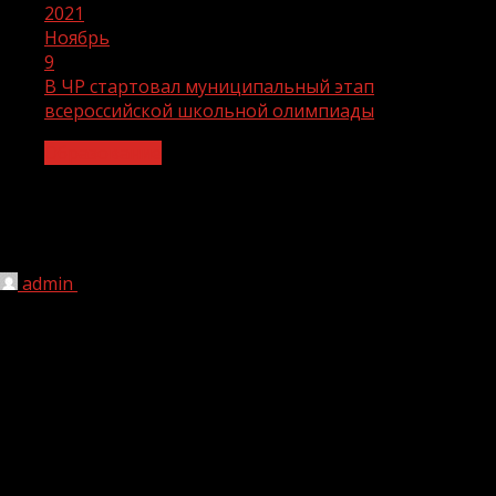
2021
Ноябрь
9
В ЧР стартовал муниципальный этап
всероссийской школьной олимпиады
Образование
В ЧР стартовал муниципальный этап
всероссийской школьной олимпиады
admin
09.11.2021
1 мин чтения
233
В Чеченской Республике стартовал муниципальный этап
всероссийской олимпиады. Об этом сообщает пресс-
служба Министерства образования и науки ЧР.
Олимпиада включает в себя два больших этапа.
Обучающиеся школ отвечают на вопросы по таким