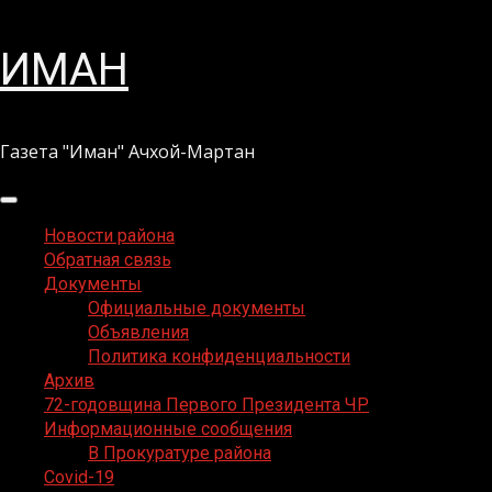
Перейти
ИМАН
к
содержимому
Газета "Иман" Ачхой-Мартан
Основное
меню
Новости района
Обратная связь
Документы
Официальные документы
Объявления
Политика конфиденциальности
Архив
72-годовщина Первого Президента ЧР
Информационные сообщения
В Прокуратуре района
Covid-19