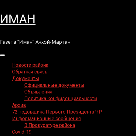
Перейти
ИМАН
к
содержимому
Газета "Иман" Ачхой-Мартан
Основное
меню
Новости района
Обратная связь
Документы
Официальные документы
Объявления
Политика конфиденциальности
Архив
72-годовщина Первого Президента ЧР
Информационные сообщения
В Прокуратуре района
Covid-19