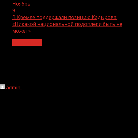
Ноябрь
9
В Кремле поддержали позицию Кадырова:
«Никакой национальной подоплеки быть не
может»
Без рубрики
В Кремле поддержали позицию
Кадырова: «Никакой национальной
подоплеки быть не может»
admin
09.11.2021
1 мин чтения
MOSCOW, RUSSIA - DECEMBER 17, 2020: Russia's
Presidential Spokesman Dmitry Peskov looks on during the
16th annual end-of-year news conference by Russia's
President Vladimir Putin at the World Trade Centre. Sergei
Bobylev/TASS Ðîññèÿ. Ìîñêâà. Ïðåññ-ñåêðåòàðü ïðåçèäåíòà