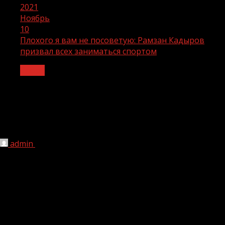
2021
Ноябрь
10
Плохого я вам не посоветую: Рамзан Кадыров
призвал всех заниматься спортом
Спорт
Плохого я вам не посоветую: Рамзан
Кадыров призвал всех заниматься
спортом
admin
10.11.2021
281
Глава Чеченской Республики Рамзан Кадыров призвал всех
заниматься спортом.
«Регулярные тренировки являются самым