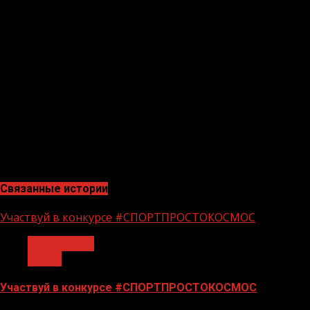
бодрость и хороший запас энергии в повседневной
жизни. Высокая выносливость, которая достигается
за счёт физических нагрузок, улучшает общее
самочувствие и иммунитет. В условиях пандемии
коронавируса и сезонных заболеваний это очень
важно. В этой связи призываю всех и каждого
уделять особое внимание физической активности.
Даже для тех, кто находится на самоизоляции, есть
многочисленные программы домашних тренировок.
Поэтому занимайтесь спортом, друзья! Плохого я
вам не посоветую», — добавил Глава ЧР.
Связанные истории
Участвуй в конкурсе #СПОРТПРОСТОКОСМОС
Объявления
Спорт
Участвуй в конкурсе #СПОРТПРОСТОКОСМОС