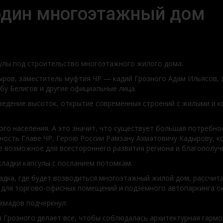
 один многоэтажный дом
улы под строительство многоэтажного жилого дома.
ыров, заместитель муфтия ЧР — кадий Грозного Адам Ильясов,
бу Белигов и другие официальные лица.
зведение высоток, открытие современных строений с жилыми и 
го населения. А это значит, что существует большая потребно
ность Главе ЧР, Герою России Рамзану Ахматовичу Кадырову, к
е возможное для всестороннего развития региона и благополуч
кладки капсулы с посланием потомкам.
адка, где будет возводиться многоэтажный жилой дом, рассчит
 для торгово-офисных помещений и подземного автопаркинга ок
Ахмадов подчеркнул:
 Грозного делает все, чтобы соблюдалась архитектурная гармо