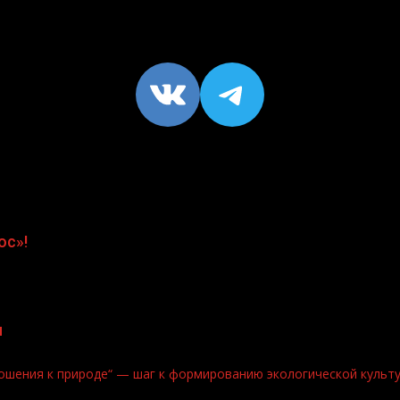
VK
https://t
ос»!
я
ошения к природе“ — шаг к формированию экологической культ