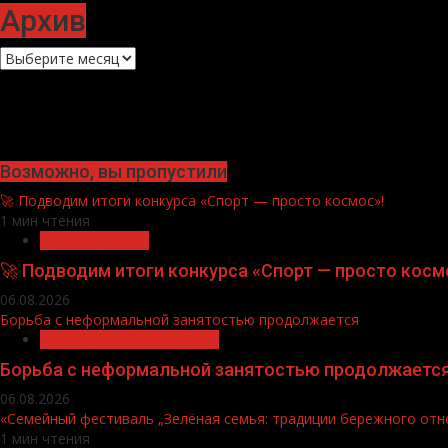
Архив
Архив
Возможно, вы пропустили
🚀 Подводим итоги конкурса «Спорт — просто космос»!
1 мин чтения
Нацприоритеты
🚀 Подводим итоги конкурса «Спорт — просто косм
06.08.2026
Борьба с неформальной занятостью продолжается
Неформальная занятость
Борьба с неформальной занятостью продолжаетс
06.08.2026
«Семейный фестиваль „Зелёная семья: традиции бережного отн
1 мин чтения