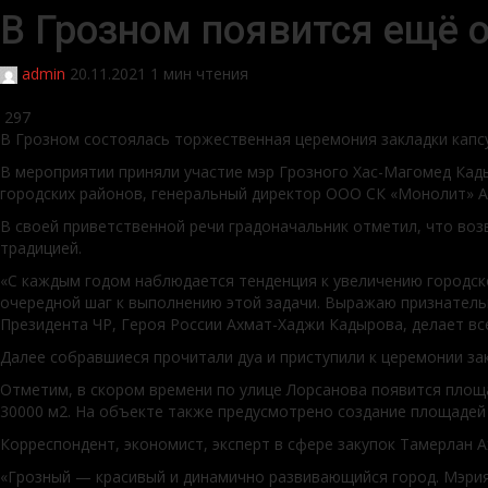
В Грозном появится ещё
admin
20.11.2021
1 мин чтения
297
В Грозном состоялась торжественная церемония закладки капс
В мероприятии приняли участие мэр Грозного Хас-Магомед Кад
городских районов, генеральный директор ООО СК «Монолит» А
В своей приветственной речи градоначальник отметил, что во
традицией.
«С каждым годом наблюдается тенденция к увеличению городско
очередной шаг к выполнению этой задачи. Выражаю признатель
Президента ЧР, Героя России Ахмат-Хаджи Кадырова, делает вс
Далее собравшиеся прочитали дуа и приступили к церемонии за
Отметим, в скором времени по улице Лорсанова появится площ
30000 м2. На объекте также предусмотрено создание площадей
Корреспондент, экономист, эксперт в сфере закупок Тамерлан 
«Грозный — красивый и динамично развивающийся город. Мэрия