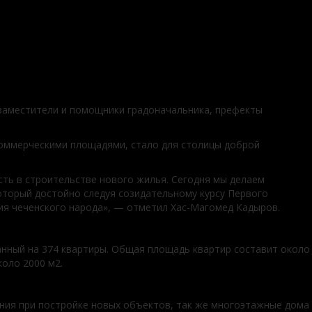
 заместители и помощники градоначальника, префекты
коммерческими площадями, стало для столицы доброй
сть в строительстве нового жилья. Сегодня мы делаем
оторый достойно следуя созидательному курсу Первого
ия чеченского народа», — отметил Хас-Магомед Кадыров.
анный на 374 квартиры. Общая площадь квартир составит около
оло 2000 м2.
ния при постройке новых объектов, так же многоэтажные дома