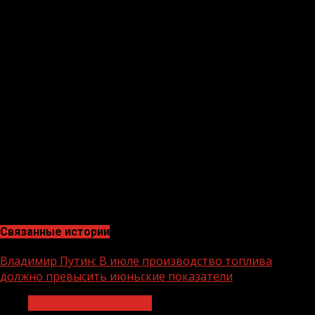
кредитных карт по электронной почте;
· По возможности используйте для оплаты Google Pay,
Apple Pay, Mir Pay, вместо ввода реквизитов карты:
номер, срок действия и CVV.
АО «Россельхозбанк» – основа национальной
кредитно-финансовой системы обслуживания
агропромышленного комплекса России. Банк создан в
2000 году и сегодня является ключевым кредитором
АПК страны, входит в число самых крупных и
устойчивых банков страны по размеру активов и
капитала, а также в число лидеров рейтинга
надежности крупнейших российских банков.
Связанные истории
Владимир Путин: В июле производство топлива
должно превысить июньские показатели
Экономика и финансы