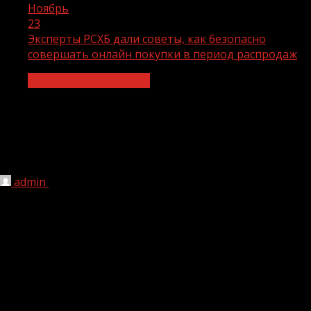
Ноябрь
23
Эксперты РСХБ дали советы, как безопасно
совершать онлайн покупки в период распродаж
Экономика и финансы
Эксперты РСХБ дали советы, как
безопасно совершать онлайн покупки
в период распродаж
admin
23.11.2021
1 мин чтения
216
В последние месяцы года традиционно наступает
время распродаж: как в торговых центрах, так и на
онлайн-площадках. Миллионы россиян готовятся к
покупкам, администраторы сайтов – к повышенной
нагрузке, а кибермошенники — к новым способам