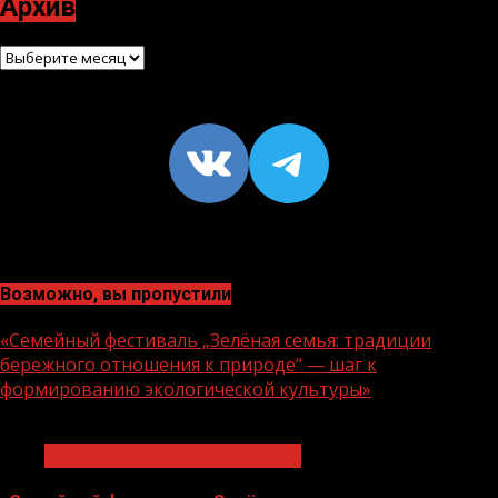
Архив
Архив
VK
https://t
Возможно, вы пропустили
«Семейный фестиваль „Зелёная семья: традиции
бережного отношения к природе“ — шаг к
формированию экологической культуры»
1 мин чтения
Экологическое благополучие