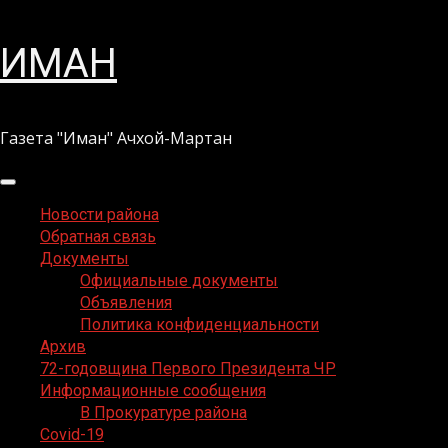
Перейти
ИМАН
к
содержимому
Газета "Иман" Ачхой-Мартан
Основное
меню
Новости района
Обратная связь
Документы
Официальные документы
Объявления
Политика конфиденциальности
Архив
72-годовщина Первого Президента ЧР
Информационные сообщения
В Прокуратуре района
Covid-19