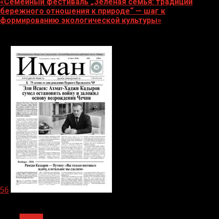
«Семейный фестиваль „Зелёная семья: традиции
бережного отношения к природе“ — шаг к
формированию экологической культуры»
06.08.2026
56
1 мин чтения