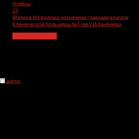
Ноябрь
23
Малика Межидова назначена главным врачом
Клинической больницы №1 им.У.И.Ханбиева
Здравоохранение
Малика Межидова назначена
главным врачом Клинической
больницы №1 им.У.И.Ханбиева
admin
23.11.2021
1 мин чтения
361
Главным врачом Клинической больницы № 1 им. У.И.
Ханбиева назначена Малика Межидова. Об этом
сообщили в пресс-службе министерства здравоохранения
Чеченской Республики.