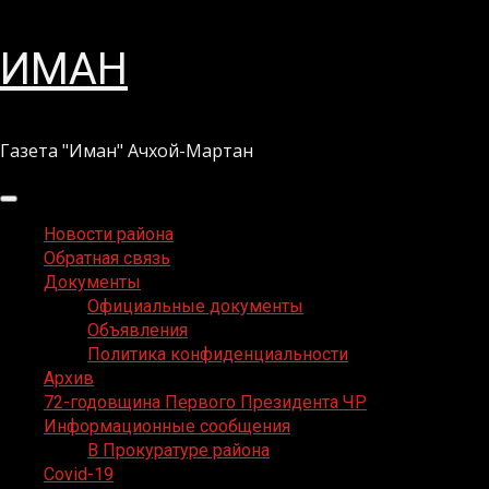
Перейти
ИМАН
к
содержимому
Газета "Иман" Ачхой-Мартан
Основное
меню
Новости района
Обратная связь
Документы
Официальные документы
Объявления
Политика конфиденциальности
Архив
72-годовщина Первого Президента ЧР
Информационные сообщения
В Прокуратуре района
Covid-19