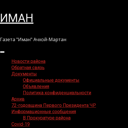
Перейти
ИМАН
к
содержимому
Газета "Иман" Ачхой-Мартан
Основное
меню
Новости района
Обратная связь
Документы
Официальные документы
Объявления
Политика конфиденциальности
Архив
72-годовщина Первого Президента ЧР
Информационные сообщения
В Прокуратуре района
Covid-19