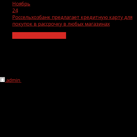
Ноябрь
24
Россельхозбанк предлагает кредитную карту для
покупок в рассрочку в любых магазинах
Экономика и финансы
Россельхозбанк предлагает
кредитную карту для покупок в
рассрочку в любых магазинах
admin
24.11.2021
1 мин чтения
161
Новая карта Россельхозбанка позволяет совершать
любые покупки без начисления процентов за
пользование кредитными средствами на протяжении
трех месяцев, при этом у владельцев есть
возможность оформить дополнительный период