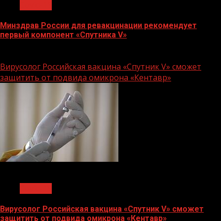
Covid-19
Минздрав России для ревакцинации рекомендует
первый компонент «Спутника V»
29.07.2022
Вирусолог Российская вакцина «Спутник V» сможет
защитить от подвида омикрона «Кентавр»
1 мин чтения
Covid-19
Вирусолог Российская вакцина «Спутник V» сможет
защитить от подвида омикрона «Кентавр»