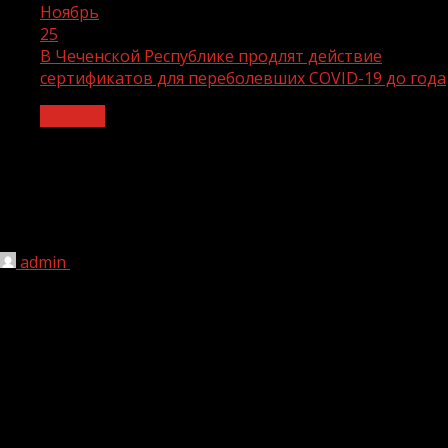
Ноябрь
25
В Чеченской Республике продлят действие
сертификатов для переболевших COVID-19 до года
Covid-19
В Чеченской Республике продлят
действие сертификатов для
переболевших COVID-19 до года
admin
25.11.2021
1 мин чтения
229
С этим предложением выступила вице-премьер
Татьяна Голикова, которое поддержал Президент
России Владимир Путин.
По словам Голиковой, решение о шестимесячном сроке
действия сертификатов принималось в июне, когда