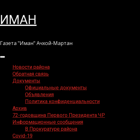
Перейти
ИМАН
к
содержимому
Газета "Иман" Ачхой-Мартан
Основное
меню
Новости района
Обратная связь
Документы
Официальные документы
Объявления
Политика конфиденциальности
Архив
72-годовщина Первого Президента ЧР
Информационные сообщения
В Прокуратуре района
Covid-19