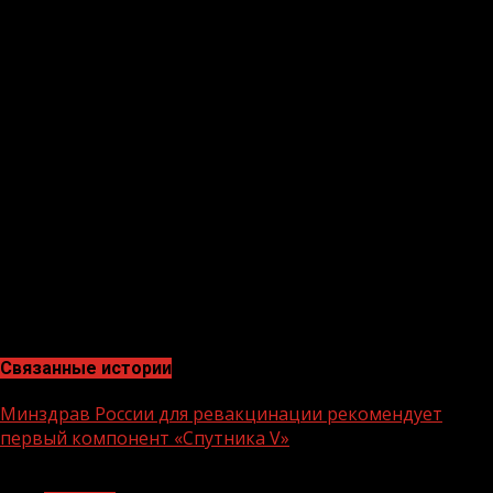
был предыдущий эпидемический подъем. Доля
повторно переболевших коронавирусом в стране
составила 0,74% от их общего количества. Минцифры
учтет соответствующие изменения на Едином портале
госуслуг в сертификатах вакцинированных граждан для
переболевших, отметила вице-премьер.
Мониторинга переболевших и заболевших после
вакцинации показал крайне малую вероятность
повторных заболеваний у переболевших.
Сертификат с QR-кодом получают привитые и
переболевшие коронавирусом. Сертификат
переболевшим выдают либо сразу после
выздоровления, либо с 15-го дня после постановки
диагноза COVID-19, если человек не обращался к врачу.
Связанные истории
Минздрав России для ревакцинации рекомендует
первый компонент «Спутника V»
1 мин чтения