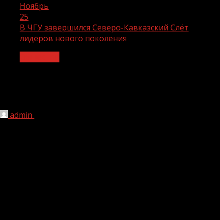
Ноябрь
25
В ЧГУ завершился Северо-Кавказский Слёт
лидеров нового поколения
Общество
В ЧГУ завершился Северо-Кавказский
Слёт лидеров нового поколения
admin
25.11.2021
1 мин чтения
207
Для молодых людей была подготовлена насыщенная
образовательная программа, которую провела тренер
неформального образования, руководитель
Ставропольской краевой детской организации «Союз
детей Ставрополья», руководитель Северо-
Кавказского проекта «Горцы» Париса Фарахманд.