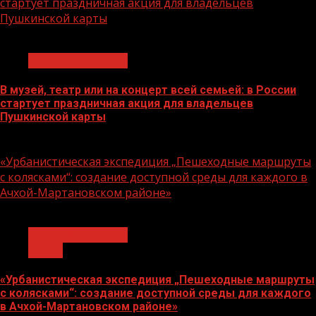
стартует праздничная акция для владельцев
Пушкинской карты
1 мин чтения
Молодёжь и дети
В музей, театр или на концерт всей семьей: в России
стартует праздничная акция для владельцев
Пушкинской карты
07.08.2026
«Урбанистическая экспедиция „Пешеходные маршруты
с колясками“: создание доступной среды для каждого в
Ачхой-Мартановском районе»
1 мин чтения
Молодёжь и дети
Семья
«Урбанистическая экспедиция „Пешеходные маршруты
с колясками“: создание доступной среды для каждого
в Ачхой-Мартановском районе»