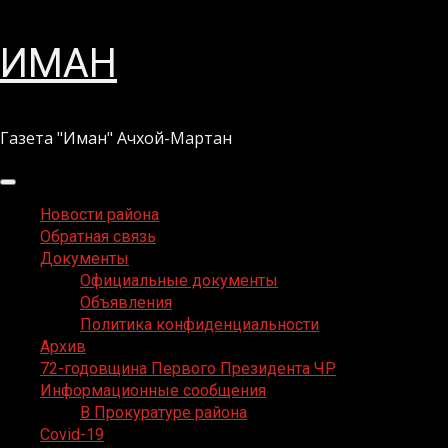
Перейти
ИМАН
к
содержимому
Газета "Иман" Ачхой-Мартан
Основное
меню
Новости района
Обратная связь
Документы
Официальные документы
Объявления
Политика конфиденциальности
Архив
72-годовщина Первого Президента ЧР
Информационные сообщения
В Прокуратуре района
Covid-19