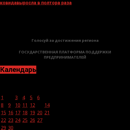
ковидавыросла в полтора раза
18.07.2022
БАННЕРЫ
Голосуй за достижения региона
ГОСУДАРСТВЕННАЯ ПЛАТФОРМА ПОДДЕРЖКИ
ПРЕДПРИНИМАТЕЛЕЙ
Календарь
Ноябрь 2021
Пн
Вт
Ср
Чт
Пт
Сб
Вс
1
2
3
4
5
6
7
8
9
10
11
12
13
14
15
16
17
18
19
20
21
22
23
24
25
26
27
28
29
30