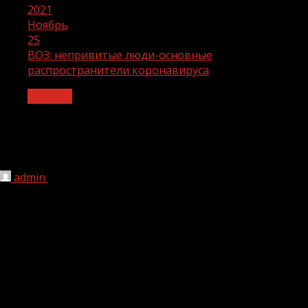
2021
Ноябрь
25
ВОЗ: непривитые люди-основные
распространители коронавируса
Covid-19
ВОЗ: непривитые люди-основные
распространители коронавируса
admin
25.11.2021
247
Основным распространителем коронавируса являются
непривитые люди. Об этом сообщили в Европейском
бюро Всемирной организации здравоохранения,
передают «Известия».
«Непривитые люди являются основными