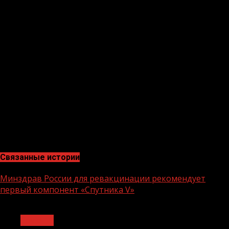
распространителями вируса. Мы призываем всех, кто
имеет право на вакцинацию, воспользоваться этой
возможностью и обязательно пройти полный цикл
вакцинации. Это особенно важно для приоритетных
групп, таких как люди в возрасте 60 лет и старше, а
также люди с ослабленным иммунитетом», — сказали
в бюро.
Также отмечается, что исследования подтверждают
эффективность многих профилактических мер,
например использования средств индивидуальной
защиты, проветривания помещений.
Связанные истории
Минздрав России для ревакцинации рекомендует
первый компонент «Спутника V»
1 мин чтения
Covid-19