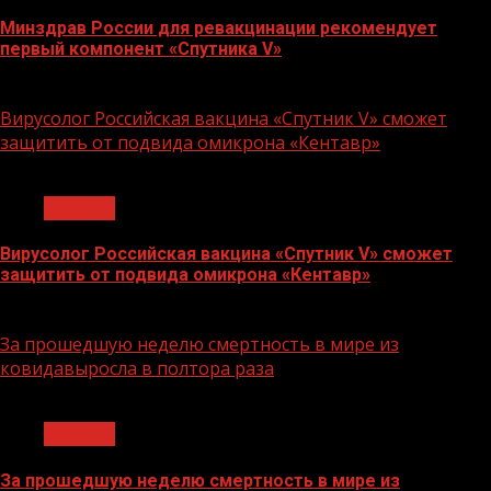
Минздрав России для ревакцинации рекомендует
первый компонент «Спутника V»
29.07.2022
Вирусолог Российская вакцина «Спутник V» сможет
защитить от подвида омикрона «Кентавр»
1 мин чтения
Covid-19
Вирусолог Российская вакцина «Спутник V» сможет
защитить от подвида омикрона «Кентавр»
26.07.2022
За прошедшую неделю смертность в мире из
ковидавыросла в полтора раза
1 мин чтения
Covid-19
За прошедшую неделю смертность в мире из