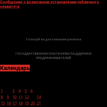
Сообщение о возможном установлении публичного
сервитута
02.02.2026
БАННЕРЫ
Голосуй за достижения региона
ГОСУДАРСТВЕННАЯ ПЛАТФОРМА ПОДДЕРЖКИ
ПРЕДПРИНИМАТЕЛЕЙ
Календарь
Ноябрь 2021
Пн
Вт
Ср
Чт
Пт
Сб
Вс
1
2
3
4
5
6
7
8
9
10
11
12
13
14
15
16
17
18
19
20
21