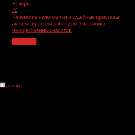
Ноябрь
26
Чеченские налоговики и судебные приставы
активизировали работу по взысканию
имущественных налогов
Общество
Чеченские налоговики и судебные
приставы активизировали работу по
взысканию имущественных налогов
admin
26.11.2021
1 мин чтения
217
Сотрудники УФНС России по ЧР совместно с
чеченскими судебными приставами активизировали
рейдовые мероприятия по адресам должников, не
погасивших в добровольные сроки имущественные