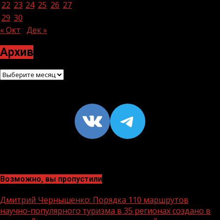
22
23
24
25
26
27
28
29
30
« Окт
Дек »
Архив
Архив
VK
https://t
Возможно, вы пропустили
Дмитрий Чернышенко: Порядка 110 маршрутов
научно-популярного туризма в 35 регионах создано в