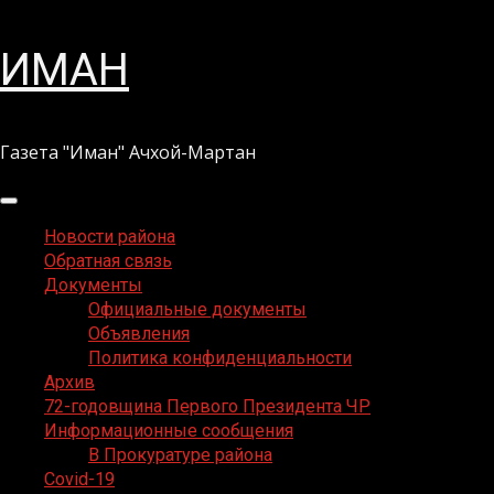
Перейти
ИМАН
к
содержимому
Газета "Иман" Ачхой-Мартан
Основное
меню
Новости района
Обратная связь
Документы
Официальные документы
Объявления
Политика конфиденциальности
Архив
72-годовщина Первого Президента ЧР
Информационные сообщения
В Прокуратуре района
Covid-19