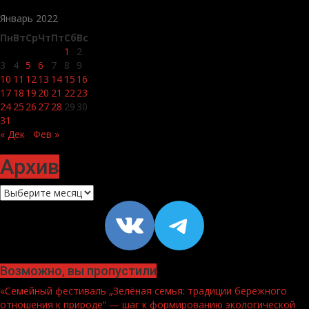
Январь 2022
Пн
Вт
Ср
Чт
Пт
Сб
Вс
1
2
3
4
5
6
7
8
9
10
11
12
13
14
15
16
17
18
19
20
21
22
23
24
25
26
27
28
29
30
31
« Дек
Фев »
Архив
Архив
VK
https://t
Возможно, вы пропустили
«Семейный фестиваль „Зелёная семья: традиции бережного
отношения к природе“ — шаг к формированию экологической