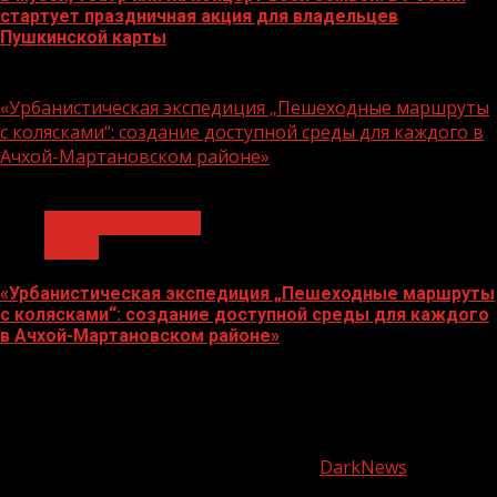
стартует праздничная акция для владельцев
Пушкинской карты
07.08.2026
«Урбанистическая экспедиция „Пешеходные маршруты
с колясками“: создание доступной среды для каждого в
Ачхой-Мартановском районе»
1 мин чтения
Молодёжь и дети
Семья
«Урбанистическая экспедиция „Пешеходные маршруты
с колясками“: создание доступной среды для каждого
в Ачхой-Мартановском районе»
07.08.2026
О
нас
Copyright © Все права защищены.
|
DarkNews
от AF
themes.