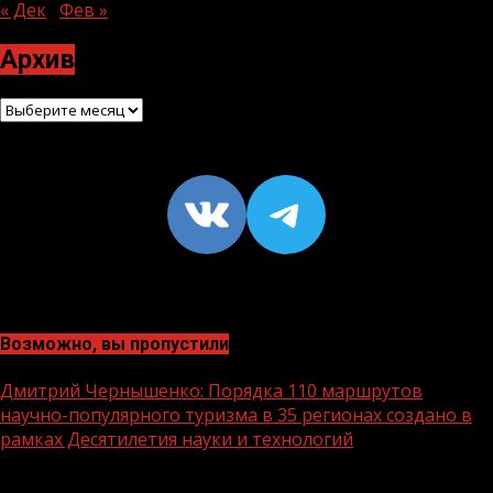
« Дек
Фев »
Архив
Архив
VK
https://t
Возможно, вы пропустили
Дмитрий Чернышенко: Порядка 110 маршрутов
научно-популярного туризма в 35 регионах создано в
рамках Десятилетия науки и технологий
1 мин чтения