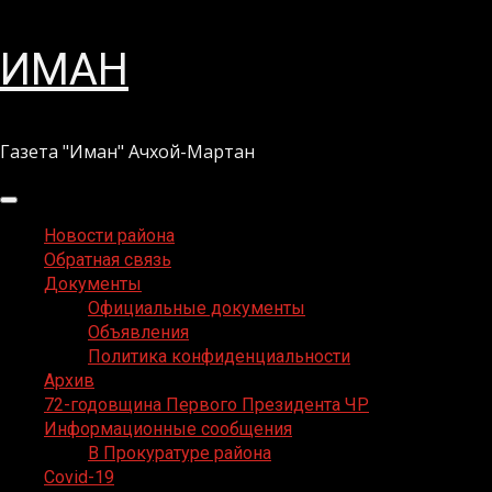
Перейти
ИМАН
к
содержимому
Газета "Иман" Ачхой-Мартан
Основное
меню
Новости района
Обратная связь
Документы
Официальные документы
Объявления
Политика конфиденциальности
Архив
72-годовщина Первого Президента ЧР
Информационные сообщения
В Прокуратуре района
Covid-19