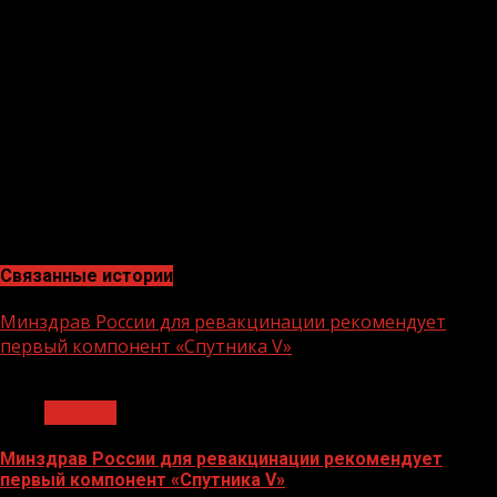
По поводу административных мер, думаю надо
учитывать специфику и ментальность региона, и
принимать ограничительные меры исходя из реалий.
Западный опыт борьбы безусловно важен и должен
изучаться, но нужно учитывать особенности регионов.
Так в республиках СКФО социальное взаимодействия
населения высокий, что часто приводят к массовым
скоплениям людей. Поэтому те или иные меры должны
носить точечный и объективный характер.»
Связанные истории
Минздрав России для ревакцинации рекомендует
первый компонент «Спутника V»
1 мин чтения
Covid-19
Минздрав России для ревакцинации рекомендует
первый компонент «Спутника V»