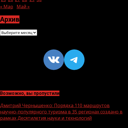
« Мар
Май »
Архив
Архив
VK
https://t
Возможно, вы пропустили
Дмитрий Чернышенко: Порядка 110 маршрутов
научно-популярного туризма в 35 регионах создано в
рамках Десятилетия науки и технологий
1 мин чтения