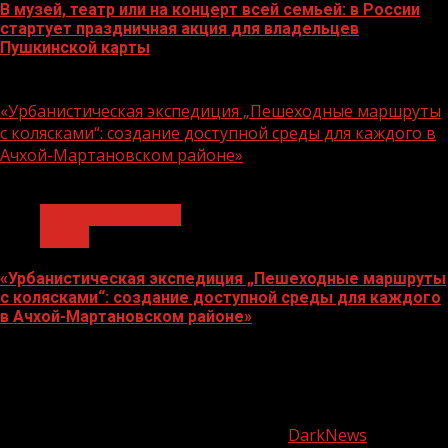
В музей, театр или на концерт всей семьей: в России
стартует праздничная акция для владельцев
Пушкинской карты
07.08.2026
«Урбанистическая экспедиция „Пешеходные маршруты
с колясками“: создание доступной среды для каждого в
Ачхой-Мартановском районе»
1 мин чтения
Молодёжь и дети
Семья
«Урбанистическая экспедиция „Пешеходные маршруты
с колясками“: создание доступной среды для каждого
в Ачхой-Мартановском районе»
07.08.2026
О
нас
Copyright © Все права защищены.
|
DarkNews
от AF