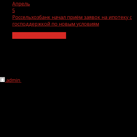
Апрель
5
Россельхозбанк начал приём заявок на ипотеку с
господдержкой по новым условиям
Экономика и финансы
Россельхозбанк начал приём заявок
на ипотеку с господдержкой по
новым условиям
admin
05.04.2022
1 мин чтения
198
Россельхозбанк начал приём заявок на льготную ипотеку
с господдержкой по новым условиям. В соответствии с
Постановлением Правительства РФ №508,
максимальный размер кредита будет увеличен с 3 млн до
12 млн рублей на покупку новостроек в Москве,