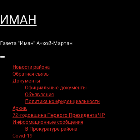
Перейти
ИМАН
к
содержимому
Газета "Иман" Ачхой-Мартан
Основное
меню
Новости района
Обратная связь
Документы
Официальные документы
Объявления
Политика конфиденциальности
Архив
72-годовщина Первого Президента ЧР
Информационные сообщения
В Прокуратуре района
Covid-19