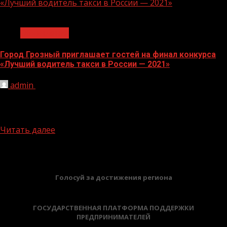
«Лучший водитель такси в России — 2021»
1 мин чтения
Объявления
Город Грозный приглашает гостей на финал конкурса
«Лучший водитель такси в России — 2021»
admin
28.04.2022
С 16 по 18 мая состоится Федеральный этап IV
Всероссийского конкурса профессионального
мастерства «Лучший водитель такси в...
Читать далее
БАННЕРЫ
Голосуй за достижения региона
ГОСУДАРСТВЕННАЯ ПЛАТФОРМА ПОДДЕРЖКИ
ПРЕДПРИНИМАТЕЛЕЙ