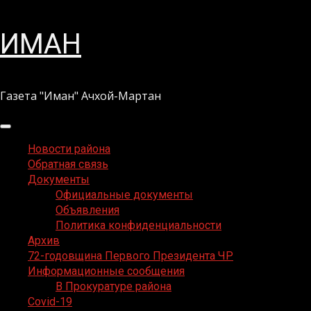
Перейти
ИМАН
к
содержимому
Газета "Иман" Ачхой-Мартан
Основное
меню
Новости района
Обратная связь
Документы
Официальные документы
Объявления
Политика конфиденциальности
Архив
72-годовщина Первого Президента ЧР
Информационные сообщения
В Прокуратуре района
Covid-19