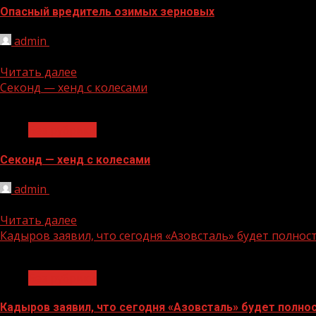
Опасный вредитель озимых зерновых
admin
20.04.2022
В первой декаде апреля отмечено появление имаго пья
Читать далее
Секонд — хенд с колесами
1 мин чтения
Без рубрики
Секонд — хенд с колесами
admin
20.04.2022
По данным статистики, каждая вторая российская семья
Читать далее
Кадыров заявил, что сегодня «Азовсталь» будет полно
1 мин чтения
Без рубрики
Кадыров заявил, что сегодня «Азовсталь» будет полн