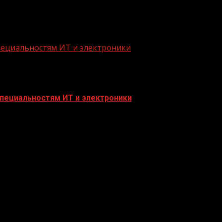
то сегодня завод «Азовсталь»будет полностью под конт
специальностям ИТ и электроники
специальностям ИТ и электроники
тво увеличивает количество бюджетных мест в вузах в с