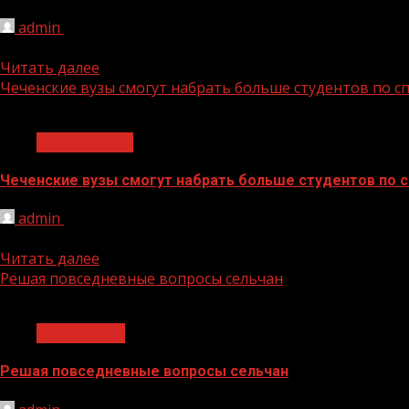
admin
20.04.2022
Глава Чеченской Республики Рамзан Кадыров заявил, ч
Читать далее
Чеченские вузы смогут набрать больше студентов по 
1 мин чтения
Образование
Чеченские вузы смогут набрать больше студентов по 
admin
20.04.2022
Ежегодно, по поручению президента России, правительс
Читать далее
Решая повседневные вопросы сельчан
1 мин чтения
Без рубрики
Решая повседневные вопросы сельчан