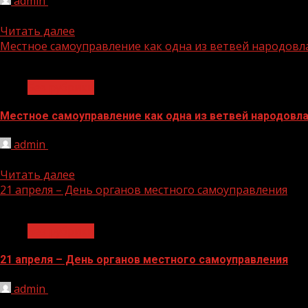
admin
20.04.2022
21 марта в Российской Федерации отмечается как День 
Читать далее
Местное самоуправление как одна из ветвей народовл
1 мин чтения
Без рубрики
Местное самоуправление как одна из ветвей народовл
admin
20.04.2022
К Дню органов местного самоуправления Органы местно
Читать далее
21 апреля – День органов местного самоуправления
1 мин чтения
Без рубрики
21 апреля – День органов местного самоуправления
admin
20.04.2022
Самая близкая к людям – местная власть В принятом 29