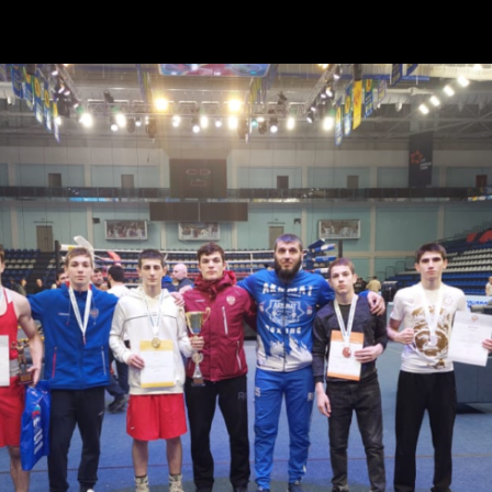
 России возросло за сутки на 8 640, до 18 092 791,...