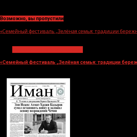
Возможно, вы пропустили
«Семейный фестиваль „Зелёная семья: традиции береж
1 мин чтения
Экологическое благополучие
«Семейный фестиваль „Зелёная семья: традиции береж
06.08.2026