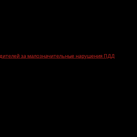
одителей за малозначительные нарушения ПДД
твенности водителей за малозначите
на тех, которые непосредственно способствуют соверш
доточена на предупреждении и пресечении не относящ