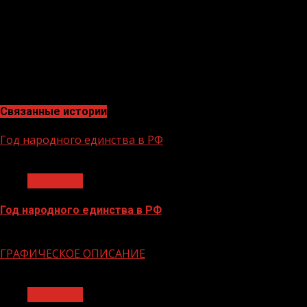
большинство водителей, особенно водителей со стаже
оценить нас сколько предупреждение будет эффективне
потыкать злостным нарушителям правил и безопасности
пытаться понять водителя и оценить, насколько в той
или усталости и помочь в такой ситуации водителю, п
новые изменения к лучшему и обеими руками поддерж
Связанные истории
Год народного единства в РФ
1 мин чтения
Общество
Год народного единства в РФ
06.02.2026
ГРАФИЧЕСКОЕ ОПИСАНИЕ
1 мин чтения
Общество