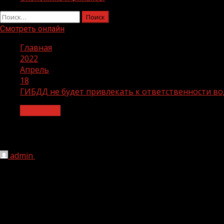
Найти:
Смотреть онлайн
Главная
2022
Апрель
18
ГИБДД не будет привлекать к ответственности в
Общество
ГИБДД не будет привлекать к ответс
admin
18.04.2022
1 мин чтения
199
Сотрудники Госавтоинспекции сосредоточат внимание 
Основная деятельность Госавтоинспекции будет сосре