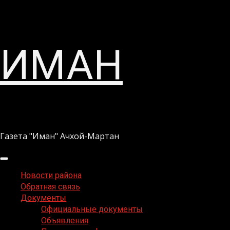
Перейти
ИМАН
к
содержимому
Газета "Иман" Ачхой-Мартан
Основное
меню
Новости района
Обратная связь
Документы
Официальные документы
Объявления