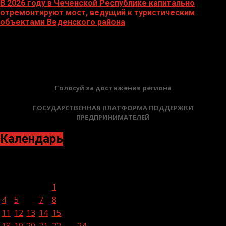
В 2026 году в Чеченской Республике капитально
отремонтируют мост, ведущий к туристическим
объектами Веденского района
16.02.2026
БАННЕРЫ
Голосуй за достижения региона
ГОСУДАРСТВЕННАЯ ПЛАТФОРМА ПОДДЕРЖКИ
ПРЕДПРИНИМАТЕЛЕЙ
Календарь
Апрель 2022
Пн
Вт
Ср
Чт
Пт
Сб
Вс
1
2
3
4
5
6
7
8
9
10
11
12
13
14
15
16
17