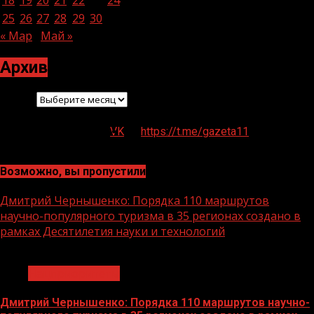
18
19
20
21
22
23
24
25
26
27
28
29
30
« Мар
Май »
Архив
Архив
VK
https://t.me/gazeta11
Возможно, вы пропустили
Дмитрий Чернышенко: Порядка 110 маршрутов
научно-популярного туризма в 35 регионах создано в
рамках Десятилетия науки и технологий
1 мин чтения
Нацприоритеты
Дмитрий Чернышенко: Порядка 110 маршрутов научно-