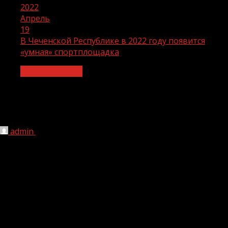
2022
Апрель
19
В Чеченской Республике в 2022 году появится
«умная» спортплощадка
Строительство
В Чеченской Республике в 2022 году
появится «умная» спортплощадка
admin
19.04.2022
1 мин чтения
201
Спортивная инфраструктура будет развиваться,
несмотря на внешнее давление, заявил накануне
заместитель председателя правительства Дмитрий
Чернышенко. По его словам, в стране особое внимание
уделяется массовому спорту, особенно детско—