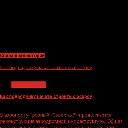
образ жизни и заниматься спортом»,—заявил зампред
правительства РФ.
Отметим, в Чеченской Республике за последние 2 года
построено 4 спортивных объекта. В этом году
планируется ввести в эксплуатацию еще 2. В том числе
и крытый футбольный манеж в Грозном, рассчитанный
на 300 человек.
Связанные истории
Как подрядчику начать строить с эскроу
1 мин чтения
Строительство
Как подрядчику начать строить с эскроу
16.06.2026
В аэропорту Грозный «Северный» продолжается
реконструкция аэродромной инфраструктуры. Общая
строительная готовность всего объекта составляет