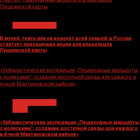
Пушкинской карты
1 мин чтения
Молодёжь и дети
В музей, театр или на концерт всей семьей: в России
стартует праздничная акция для владельцев
Пушкинской карты
07.08.2026
«Урбанистическая экспедиция „Пешеходные маршруты
с колясками“: создание доступной среды для каждого в
Ачхой-Мартановском районе»
1 мин чтения
Молодёжь и дети
Семья
«Урбанистическая экспедиция „Пешеходные маршруты
с колясками“: создание доступной среды для каждого
в Ачхой-Мартановском районе»