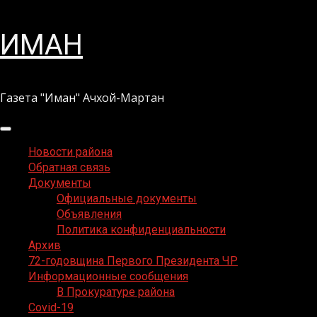
Перейти
ИМАН
к
содержимому
Газета "Иман" Ачхой-Мартан
Основное
меню
Новости района
Обратная связь
Документы
Официальные документы
Объявления
Политика конфиденциальности
Архив
72-годовщина Первого Президента ЧР
Информационные сообщения
В Прокуратуре района
Covid-19