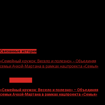
принятых органами местного самоуправления
решений. Активное участие жителей населенных
пунктов района в общественно-политической жизни
республики в целом и непосредственно — своего села и
района, и будет способствовать стабильности и
процветанию нашей Родины. Ожидаемые плоды
реализации своих прав местными органами власти —
это и есть местное самоуправление, народная, по сути,
власть.
Связанные истории
«Семейный кружок: Весело и полезно» – Объединяя
семьи Ачхой-Мартана в рамках нацпроекта «Семья»
1 мин чтения
Без рубрики
«Семейный кружок: Весело и полезно» – Объединяя
семьи Ачхой-Мартана в рамках нацпроекта «Семья»
14.07.2026