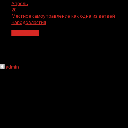
Апрель
20
Местное самоуправление как одна из ветвей
народовластия
Без рубрики
Местное самоуправление как одна из
ветвей народовластия
admin
20.04.2022
1 мин чтения
247
К Дню органов местного самоуправления
Органы местного самоуправления в Чеченской
Республике, сформированные в рамках Закона ЧР от 20
декабря 2006 года с внесением изменений Законом ЧР
от 2 июня 2008, года успешно действовали до
реорганизации постановлением Парламента от 29